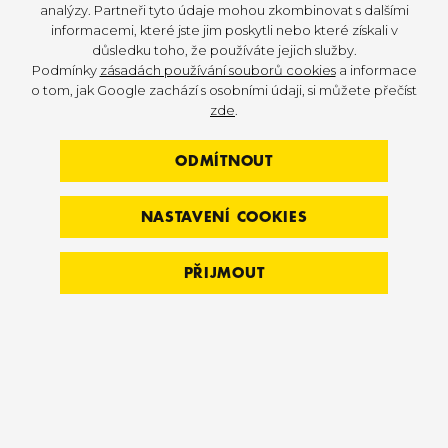
analýzy. Partneři tyto údaje mohou zkombinovat s dalšími
všechny detaily od A do Z.
informacemi, které jste jim poskytli nebo které získali v
důsledku toho, že používáte jejich služby.
1. NÁVRH
2. FINANCOVÁNÍ
Podmínky
zásadách používání souborů cookies
a informace
o tom, jak Google zachází s osobními údaji, si můžete přečíst
3. REALIZACE A INSTALACE VYBAVENÍ
zde
.
4. SERVIS A PODPORA
ODMÍTNOUT
NASTAVENÍ COOKIES
PŘIJMOUT
NAŠE REFERENCE VÁM TOHO
ŘEKNOU NEJVÍCE
Zde je mix toho nejdůležitějšího co jsme
tenhle rok připravili nebo to na co jsme hrdí