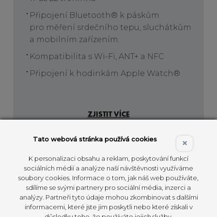
Připojení Bluetooth® k páskům
pro měření srdečního tepu, sluchátkům
a mobilním zařízením.
Kompatibilita s Wi-Fi, ANT+ a NFC
Připojení k hodinkám Apple Watch®
ZJISTIT VÍCE
Tato webová stránka používá cookies
×
K personalizaci obsahu a reklam, poskytování funkcí
sociálních médií a analýze naší návštěvnosti využíváme
soubory cookies. Informace o tom, jak náš web používáte,
sdílíme se svými partnery pro sociální média, inzerci a
analýzy. Partneři tyto údaje mohou zkombinovat s dalšími
BENEFITY
informacemi, které jste jim poskytli nebo které získali v
důsledku toho, že používáte jejich služby.