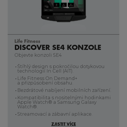
Life Fitness
DISCOVER SE4 KONZOLE
Objevte konzoli SE4
Štíhlý design s pokročilou dotykovou
technologií In Cell (AIT).
Life Fitness On Demand+
a přizpůsobení obsahu.
Bezdrátové nabíjení mobilních zařízení.
Kompatibilita s nositelnými hodinkami
Apple Watch® a Samsung Galaxy
Watch®.
Streamovací a zábavní aplikace.
ZJISTIT VÍCE