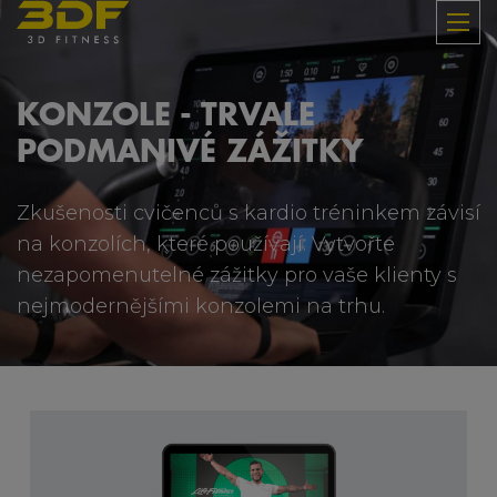
KONZOLE - TRVALE
PODMANIVÉ ZÁŽITKY
Zkušenosti cvičenců s kardio tréninkem závisí
na konzolích, které používají. Vytvořte
nezapomenutelné zážitky pro vaše klienty s
nejmodernějšími konzolemi na trhu.