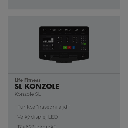
Life Fitness
SL KONZOLE
Konzole SL
Funkce "nasedni a jdi"
Velký displej LED
17 až 22 tréninků