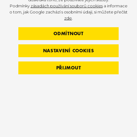
Podmínky
zásadách používání souborů cookies
a informace
o tom, jak Google zachází s osobními údaji, si můžete přečíst
VÝVOJ KARDIO KONZOLE
zde
.
OBJEVTE KONZOLI SE4
ODMÍTNOUT
Konzole Discover SE4 je vrcholem technologie
kardio konzolí. Nabízí vše, co vaši uživatelé
NASTAVENÍ COOKIES
očekávají, a vše, co potřebujete, abyste své kardio
zařízení odlišili. Může se pochlubit neuvěřitelně
PŘIJMOUT
živou obrazovkou, vyšší rychlostí a výkonem, plnou
konektivitou k nositelným zařízením,
bezdrátovým nabíjením mobilních zařízení
a řadou možností streamované zábavy. Konzole
SE4 ztělesňuje vrchol výzkumu a kardioinovací.
ZOBRAZIT VÍCE