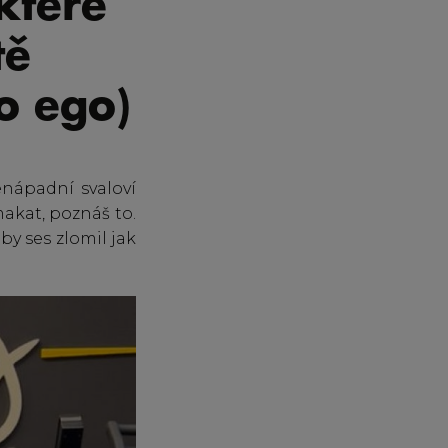
 které
tě
o ego)
enápadní svaloví
makat, poznáš to.
by ses zlomil jak