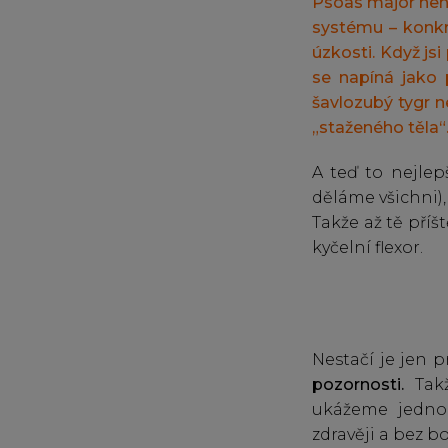
Psoas major nen
systému – konkré
úzkosti.
Když jsi
se napíná jako 
šavlozubý tygr n
„staženého těla“
A teď to nejlep
děláme všichni),
Takže až tě pří
kyčelní flexor.
Nestačí je jen 
pozornosti.
Takž
ukážeme jednod
zdravěji a bez bo