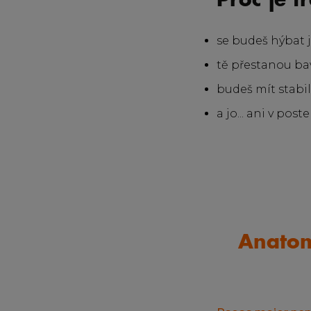
Proč je t
se budeš hýbat 
tě přestanou bav
budeš mít stabi
a jo... ani v po
Anatomi