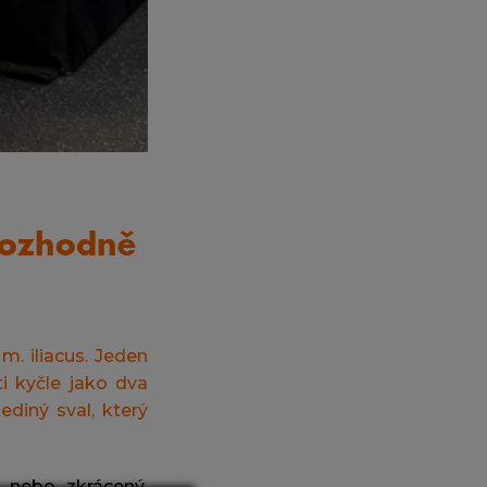
rozhodně
m. iliacus. Jeden
i kyčle jako dva
ediný sval, který
 nebo zkrácený
,