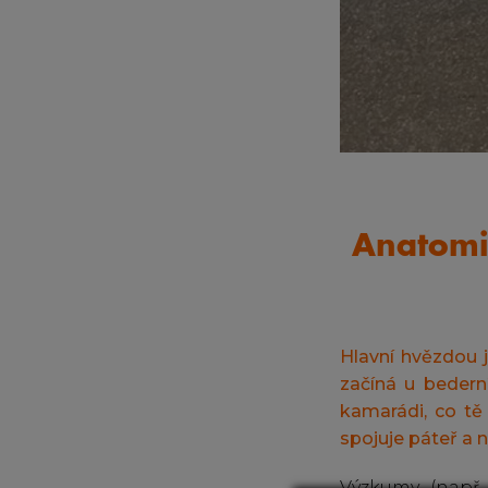
Anatomi
Hlavní hvězdou j
začíná u bedern
kamarádi, co tě 
spojuje páteř a n
Výzkumy (např.