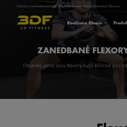
Fitness centra
Hotelové fitness
Firemní fitness
Domácí fitness
Realizace fitness
Produ
ZANEDBANÉ FLEXORY
Objevte, proč jsou flexory kyčlí klíčové pro 