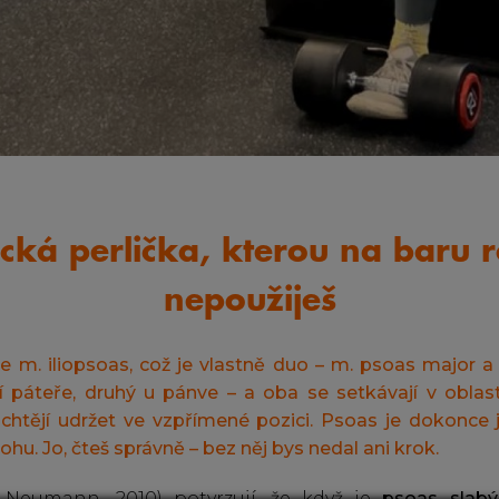
cká perlička, kterou na baru 
nepoužiješ
e m. iliopsoas, což je vlastně duo – m. psoas major a 
í páteře, druhý u pánve – a oba se setkávají v oblast
chtějí udržet ve vzpřímené pozici. Psoas je dokonce j
ohu. Jo, čteš správně – bez něj bys nedal ani krok.
 Neumann, 2010) potvrzují, že když je
psoas slabý