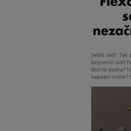
Flexo
s
nezač
Sedíš teď? Tak 
bojovníci sídlí 
Bolí tě bedra? T
kapesní nožík? No