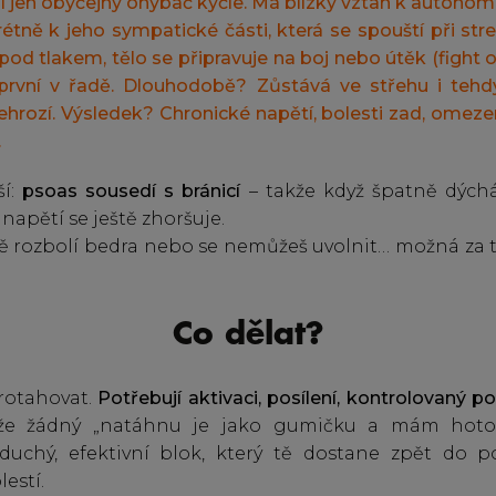
í jen obyčejný ohybač kyčle. Má blízký vztah k auton
tně k jeho sympatické části, která se spouští při str
 pod tlakem, tělo se připravuje na boj nebo útěk (fight o
první v řadě. Dlouhodobě? Zůstává ve střehu i tehd
ehrozí. Výsledek? Chronické napětí, bolesti zad, omez
.
ší:
psoas sousedí s bránicí
– takže když špatně dýchá
 napětí se ještě zhoršuje.
ště rozbolí bedra nebo se nemůžeš uvolnit… možná za t
Co dělat?
protahovat.
Potřebují aktivaci, posílení, kontrolovaný p
e žádný „natáhnu je jako gumičku a mám hotovo
uchý, efektivní blok, který tě dostane zpět do po
lestí.