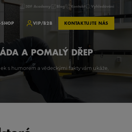
3DF Academy
Blog
Kontakt
Vyhledávání
-SHOP
VIP/B2B
KONTAKTUJTE NÁS
ZÁDA A POMALÝ DŘEP
 Článek s humorem a vědeckými fakty vám ukáže,