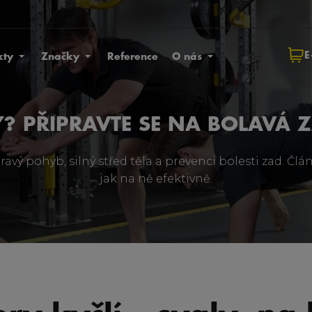
E
kty
Značky
Reference
O nás
? PŘIPRAVTE SE NA BOLAVÁ 
zdravý pohyb, silný střed těla a prevenci bolesti zad.
jak na ně efektivně.