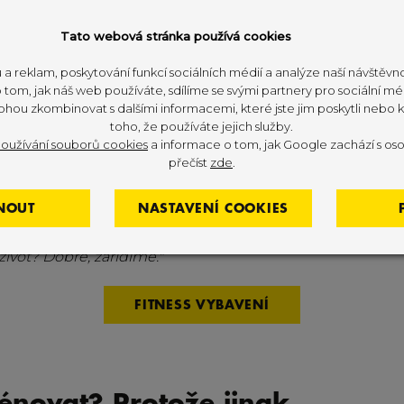
unkci jiné svaly – a ty se pak začnou chovat jako pře
Tato webová stránka používá cookies
 bolí, zlobí. Nejčastější obětí?
Bederní páteř, hamstringy
 a reklam, poskytování funkcí sociálních médií a analýze naší návštěv
tom, jak náš web používáte, sdílíme se svými partnery pro sociální méd
ohou zkombinovat s dalšími informacemi, které jste jim poskytli nebo kt
toho, že používáte jejich služby.
rní život: zabiják kyčelních fl
oužívání souborů cookies
a informace o tom, jak Google zachází s oso
přečíst
zde
.
e v průměru 7–10 hodin. To je víc času, než stráv
NOUT
NASTAVENÍ COOKIES
ní rodinou. Při sezení jsou flexory stažené, v neaktiv
edíš, tím víc se zkracují. Tělo si to totiž pamatuje:
"
život? Dobře, zařídíme."
FITNESS VYBAVENÍ