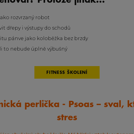
rénovat? Protože jinak...
jako rozvrzaný robot
it dřepy i výstupy do schodů
litu pánve jako koloběžka bez brzdy
steli to nebude úplně výbušný
FITNESS ŠKOLENÍ
cká perlička - Psoas – sval, kt
stres