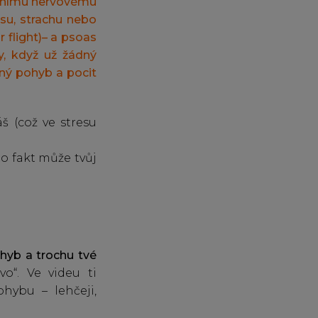
omnímu nervovému
esu, strachu nebo
r flight)– a psoas
y, když už žádný
ený pohyb a pocit
š (což ve stresu
o fakt může tvůj
ohyb a trochu tvé
“. Ve videu ti
hybu – lehčeji,