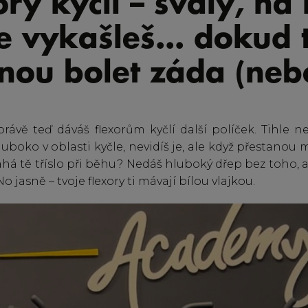
ry kyčlí – svaly, na
e vykašleš... dokud 
nou bolet záda (neb
právě teď dáváš flexorům kyčlí další políček. Tihle n
hluboko v oblasti kyčle, nevidíš je, ale když přestanou 
ahá tě tříslo při běhu? Nedáš hluboký dřep bez toho, a
 jasně – tvoje flexory ti mávají bílou vlajkou.