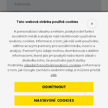
trénink
21 úrovní sklonu
Snadný vstup zezadu pro všechny
Tato webová stránka používá cookies
×
uživatele
K personalizaci obsahu a reklam, poskytování funkcí
100 úrovní odporu
sociálních médií a analýze naší návštěvnosti využíváme
soubory cookies. Informace o tom, jak náš web používáte,
sdílíme se svými partnery pro sociální média, inzerci a
analýzy. Partneři tyto údaje mohou zkombinovat s dalšími
informacemi, které jste jim poskytli nebo které získali v
důsledku toho, že používáte jejich služby.
ZJISTIT VÍCE
Podmínky
zásadách používání souborů cookies
a informace
o tom, jak Google zachází s osobními údaji, si můžete přečíst
zde
.
ODMÍTNOUT
NASTAVENÍ COOKIES