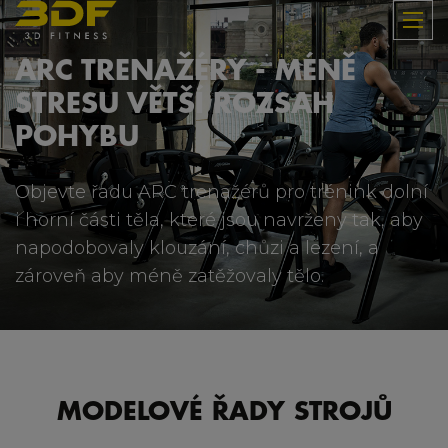
ARC TRENAŽÉRY - MÉNĚ
STRESU VĚTŠÍ ROZSAH
POHYBU
Objevte řadu ARC trenažérů pro trénink dolní
i horní části těla, které jsou navrženy tak, aby
napodobovaly klouzání, chůzi a lezení, a
zároveň aby méně zatěžovaly tělo.
MODELOVÉ ŘADY STROJŮ