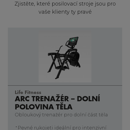
Zjistěte, které posilovací stroje jsou pro
vaše klienty ty pravé
Life Fitness
ARC TRENAŽÉR – DOLNÍ
POLOVINA TĚLA
Obloukový trenažér pro dolní část těla
Pevné rukojeti ideální pro intenzivní