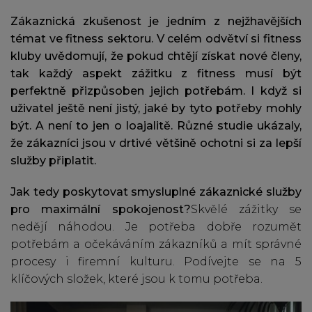
Zákaznická zkušenost je jedním z nejžhavějších
témat ve fitness sektoru. V celém odvětví si fitness
kluby uvědomují, že pokud chtějí získat nové členy,
tak každý aspekt zážitku z fitness musí být
perfektně přizpůsoben jejich potřebám. I když si
uživatel ještě není jistý, jaké by tyto potřeby mohly
být. A není to jen o loajalitě. Různé studie ukázaly,
že zákazníci jsou v drtivé většině ochotni si za lepší
služby připlatit.
Jak tedy poskytovat smysluplné zákaznické
služby
pro maximální spokojenost
?
Skvělé zážitky se
nedějí náhodou. Je potřeba dobře rozumět
potřebám a očekáváním zákazníků a mít správné
procesy i firemní kulturu. Podívejte se na 5
klíčových složek, které jsou k tomu potřeba.