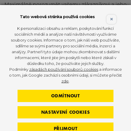
Maximálně porozumět vašemu zákazníkovi a jeho
potřebám. Definovat si personu Vašeho klubu.
Tato webová stránka používá cookies
×
Dokázat klientovi nabídnout jedinečné a na míru
šité řešení. To by mělo zahrnovat následující (ale
K personalizaci obsahu a reklam, poskytování funkcí
není to omezeno pouze na ně):
sociálních médií a analýze naší návštěvnosti využíváme
soubory cookies. Informace o tom, jak náš web používáte,
sdílíme se svými partnery pro sociální média, inzerci a
Cvičební programy
analýzy. Partneři tyto údaje mohou zkombinovat s dalšími
Koncept klubu
informacemi, které jste jim poskytli nebo které získali v
důsledku toho, že používáte jejich služby.
Strategie k dosažení konkrétních výsledků
Podmínky
zásadách používání souborů cookies
a informace
o tom, jak Google zachází s osobními údaji, si můžete přečíst
Stroje a vybavení, které dokáží uspokojit i ty
zde
.
nejnáročnější tréninky.
ODMÍTNOUT
Definování produktu neboli zacílení klubu je
velice důležité. Je to úplně první krok k zahájení
plánování uspokojení klienta. V
áš klub může
NASTAVENÍ COOKIES
nabízet velmi specifický produkt pro velmi
specifickou skupinu klientů např.
PŘIJMOUT