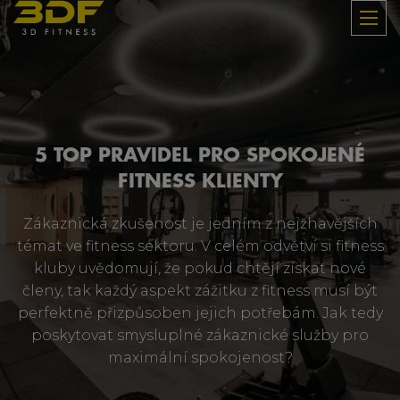
5 TOP PRAVIDEL PRO SPOKOJENÉ
FITNESS KLIENTY
Zákaznická zkušenost je jedním z nejžhavějších
témat ve fitness sektoru. V celém odvětví si fitness
kluby uvědomují, že pokud chtějí získat nové
členy, tak každý aspekt zážitku z fitness musí být
perfektně přizpůsoben jejich potřebám. Jak tedy
poskytovat smysluplné zákaznické služby pro
maximální spokojenost?