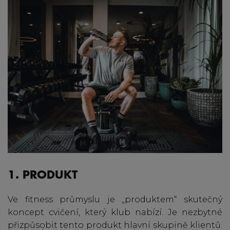
1. PRODUKT
Ve fitness průmyslu je „produktem“ skutečný
koncept cvičení, který klub nabízí. Je nezbytné
přizpůsobit tento produkt hlavní skupině klientů.