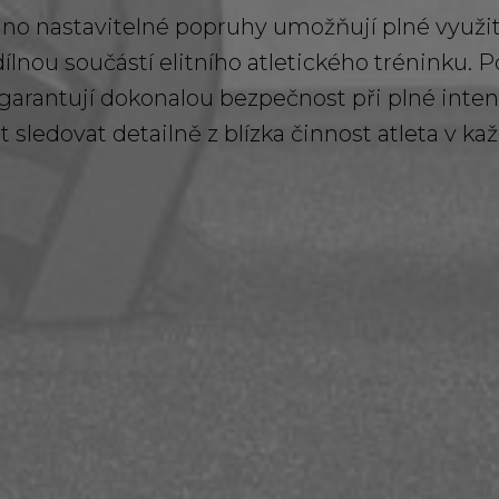
no nastavitelné popruhy umožňují plné využití
dílnou součástí elitního atletického tréninku. 
arantují dokonalou bezpečnost při plné inten
sledovat detailně z blízka činnost atleta v kaž