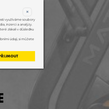
×
nosti využíváme soubory
ia, inzerci a analýzy.
eré získali v důsledku
bními údaji, si můžete
PŘIJMOUT
E