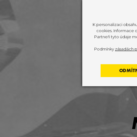
K personalizaci obsahu
cookies. Informace o 
Partneři tyto údaje m
Podmínky
zásadách p
ODMÍT