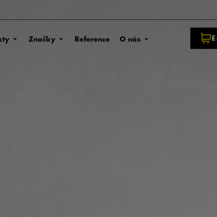
E
kty
Značky
Reference
O nás