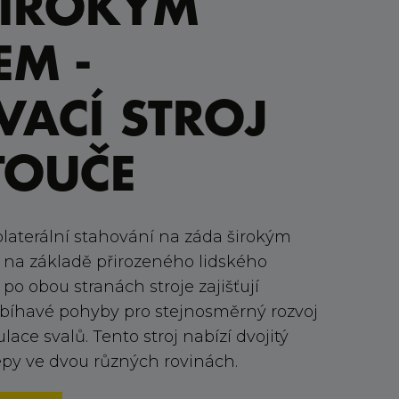
ŠIROKÝM
M -
VACÍ STROJ
TOUČE
olaterální stahování na záda širokým
 na základě přirozeného lidského
po obou stranách stroje zajišťují
sbíhavé pohyby pro stejnosměrný rozvoj
lace svalů. Tento stroj nabízí dvojitý
čepy ve dvou různých rovinách.