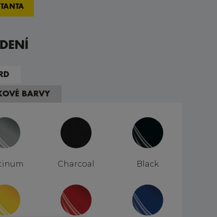
TANTA
DENÍ
RD
TKOVÉ BARVY
tinum
Charcoal
Black