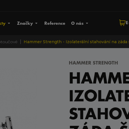
E
kty
Značky
Reference
O nás
|
kotoučové
Hammer Strength - Izolaterální stahování na záda 
HAMMER STRENGTH
HAMMER
IZOLAT
STAHO