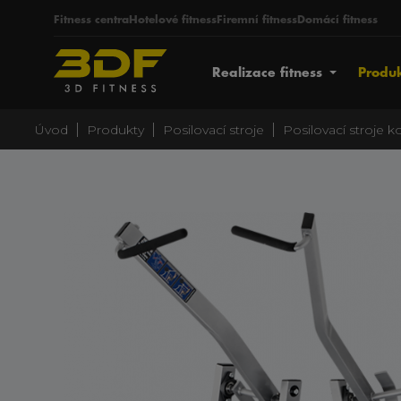
Fitness centra
Hotelové fitness
Firemní fitness
Domácí fitness
Realizace fitness
Produ
|
|
|
Úvod
Produkty
Posilovací stroje
Posilovací stroje 