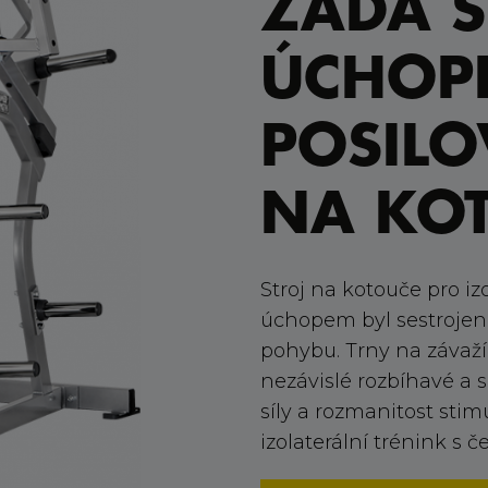
ZÁDA 
ÚCHOPE
POSILO
NA KO
Stroj na kotouče pro iz
úchopem byl sestrojen
pohybu. Trny na závaží 
nezávislé rozbíhavé a 
síly a rozmanitost stimu
izolaterální trénink s 