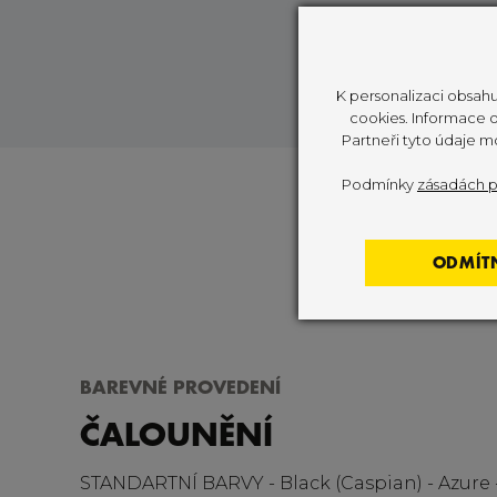
K personalizaci obsahu
cookies. Informace o 
Partneři tyto údaje m
Podmínky
zásadách p
ODMÍT
BAREVNÉ PROVEDENÍ
ČALOUNĚNÍ
STANDARTNÍ BARVY - Black (Caspian) - Azure 