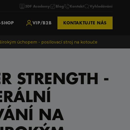
3DF Academy
Blog
Kontakt
Vyhledávání
-SHOP
VIP/B2B
KONTAKTUJTE NÁS
širokým úchopem - posilovací stroj na kotouče
 STRENGTH -
ERÁLNÍ
VÁNÍ NA