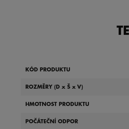
T
KÓD PRODUKTU
ROZMĚRY (D x Š x V)
HMOTNOST PRODUKTU
POČÁTEČNÍ ODPOR