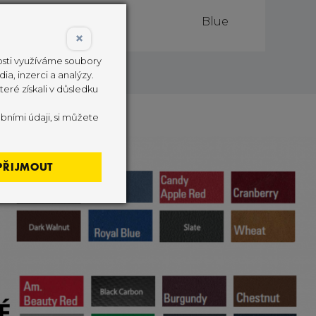
ellow
Red
Blue
×
nosti využíváme soubory
ia, inzerci a analýzy.
eré získali v důsledku
bními údaji, si můžete
PŘIJMOUT