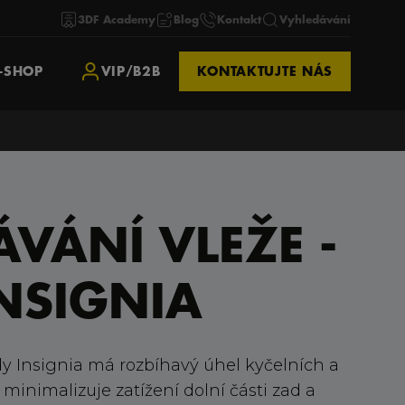
3DF Academy
Blog
Kontakt
Vyhledávání
-SHOP
VIP/B2B
KONTAKTUJTE NÁS
VÁNÍ VLEŽE -
NSIGNIA
dy Insignia má rozbíhavý úhel kyčelních a
minimalizuje zatížení dolní části zad a