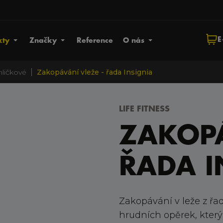
E
kty
Značky
Reference
O nás
|
ihličkové
Zakopávání vleže - řada Insignia
LIFE FITNESS
ZAKOPÁ
ŘADA I
Zakopávání v leže z řa
hrudních opěrek, který 