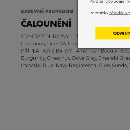
Partneři tyto údaje m
BAREVNÉ PROVEDENÍ
Podmínky
zásadách p
ČALOUNĚNÍ
ODMÍT
STANDARTNÍ BARVY - Black (Caspian), Azure,
Cranberry, Dark Walnut, Royal Blue, Slate (Ch
PŘÍPLATKOVÉ BARVY - American Beauty Red, 
Burgundy, Chestnut, Dove Gray, Emerald Gree
Imperial Blue, Navy, Regimental Blue, Suede, 