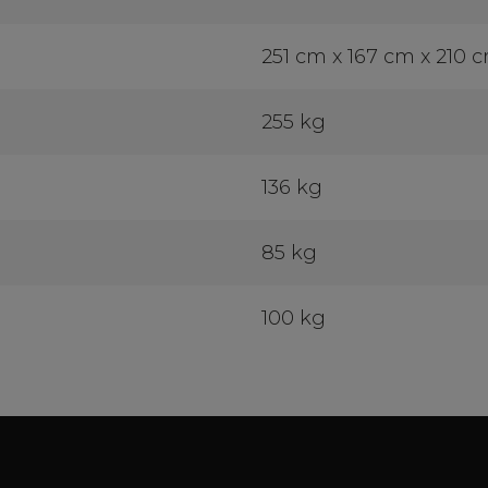
251 cm x 167 cm x 210 
255 kg
136 kg
85 kg
100 kg