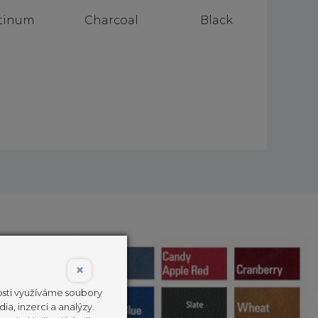
tinum
Charcoal
Black
×
nosti využíváme soubory
ia, inzerci a analýzy.