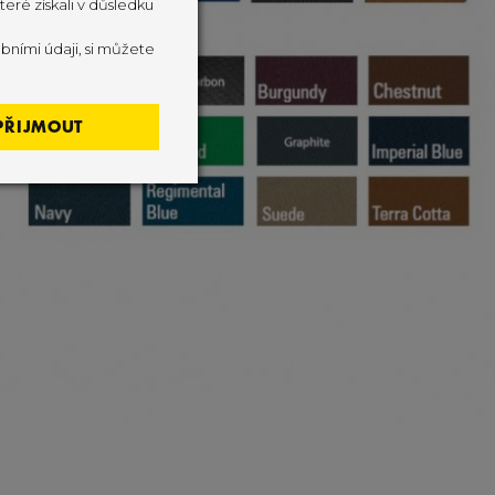
eré získali v důsledku
bními údaji, si můžete
PŘIJMOUT