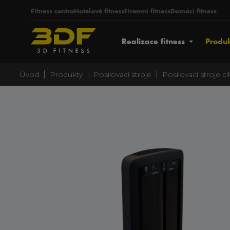
Fitness centra
Hotelové fitness
Firemní fitness
Domácí fitness
Realizace fitness
Produ
|
|
|
Úvod
Produkty
Posilovací stroje
Posilovací stroje c