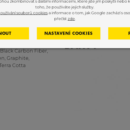
ohou zkombinovat s dalšími informacemi, které jste jim poskytli nebo kt
toho, že používáte jejich služby.
oužívání souborů cookies
a informace o tom, jak Google zachází s oso
přečíst
zde
.
NOUT
NASTAVENÍ COOKIES
 Candy Apple Red,
arcoal), Wheat -
Black Carbon Fiber,
n, Graphite,
Terra Cotta