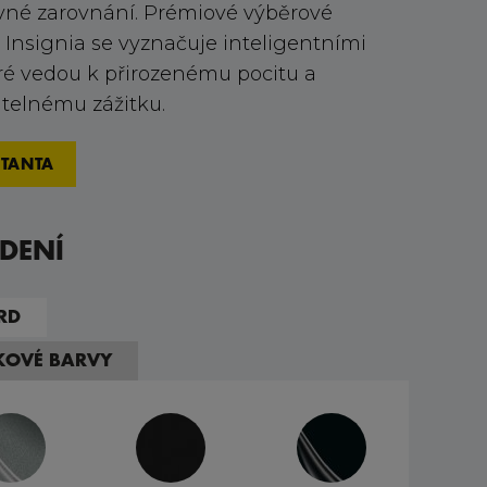
né zarovnání. Prémiové výběrové
y Insignia se vyznačuje inteligentními
eré vedou k přirozenému pocitu a
elnému zážitku.
TANTA
DENÍ
RD
TKOVÉ BARVY