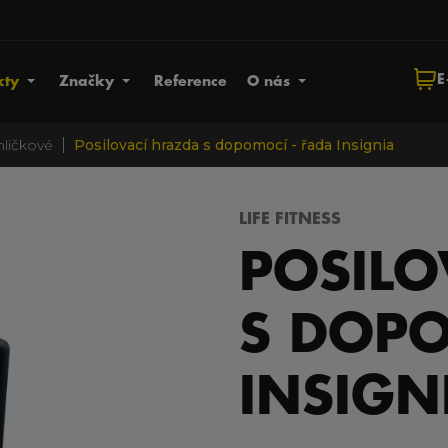
E
kty
Značky
Reference
O nás
|
ihličkové
Posilovací hrazda s dopomocí - řada Insignia
LIFE FITNESS
POSILO
S DOPO
INSIGN