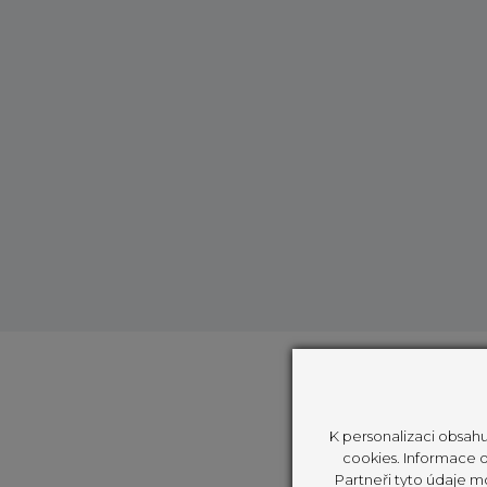
K personalizaci obsahu
cookies. Informace o 
Partneři tyto údaje m