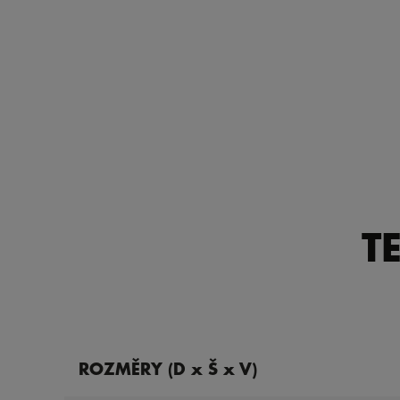
T
ROZMĚRY (D x Š x V)