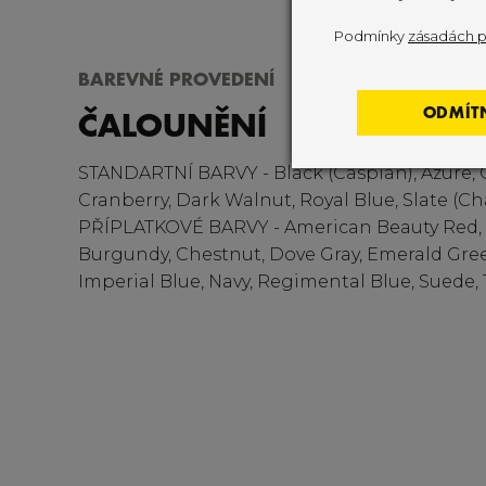
Podmínky
zásadách p
BAREVNÉ PROVEDENÍ
ODMÍT
ČALOUNĚNÍ
STANDARTNÍ BARVY - Black (Caspian), Azure,
Cranberry, Dark Walnut, Royal Blue, Slate (Ch
PŘÍPLATKOVÉ BARVY - American Beauty Red, 
Burgundy, Chestnut, Dove Gray, Emerald Gree
Imperial Blue, Navy, Regimental Blue, Suede,