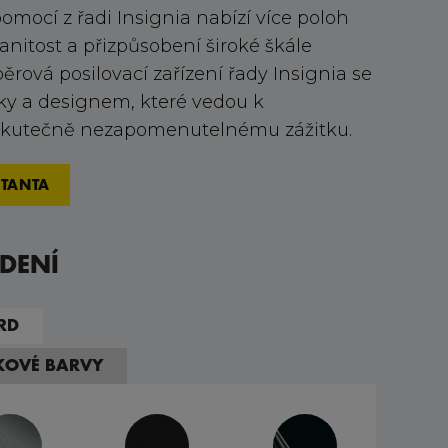
omocí z řadi Insignia nabízí více poloh
anitost a přizpůsobení široké škále
rová posilovací zařízení řady Insignia se
ky a designem, které vedou k
 skutečně nezapomenutelnému zážitku.
TANTA
DENÍ
RD
TKOVÉ BARVY