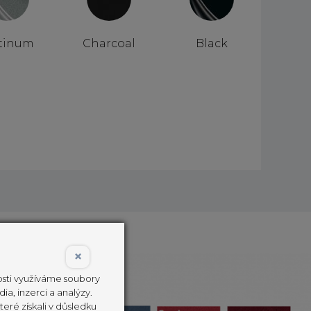
tinum
Charcoal
Black
×
nosti využíváme soubory
ia, inzerci a analýzy.
eré získali v důsledku