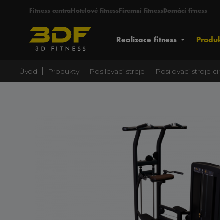
Fitness centra
Hotelové fitness
Firemní fitness
Domácí fitness
Realizace fitness
Produ
|
|
|
Úvod
Produkty
Posilovací stroje
Posilovací stroje c