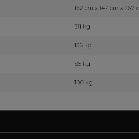
162 cm x 147 cm x 267
311 kg
136 kg
85 kg
100 kg