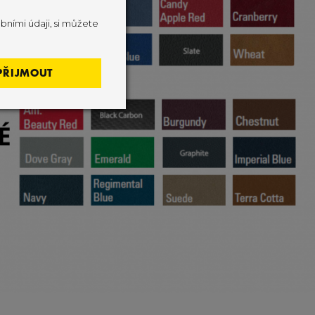
bními údaji, si můžete
PŘIJMOUT