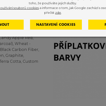
toho, že používáte jejich služby.
oužívání souborů cookies
a informace o tom, jak Google zachází s oso
přečíst
zde
.
NOUT
NASTAVENÍ COOKIES
 Candy Apple Red,
arcoal), Wheat -
Black Carbon Fiber,
n, Graphite,
 Terra Cotta, Custom