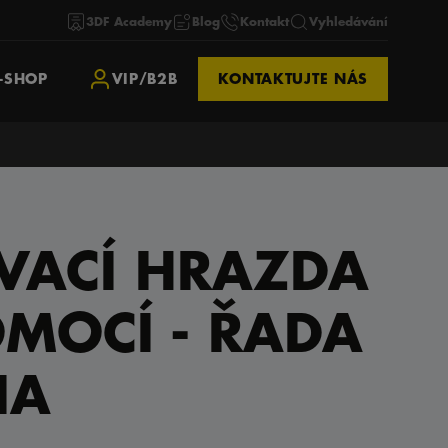
3DF Academy
Blog
Kontakt
Vyhledávání
-SHOP
VIP/B2B
KONTAKTUJTE NÁS
VACÍ HRAZDA
MOCÍ - ŘADA
IA