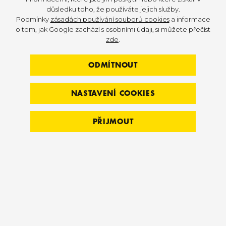
důsledku toho, že používáte jejich služby.
Podmínky
zásadách používání souborů cookies
a informace
o tom, jak Google zachází s osobními údaji, si můžete přečíst
zde
.
Platinum
Black
Charcoal
ODMÍTNOUT
NASTAVENÍ COOKIES
Titanium
White
Blue
PŘIJMOUT
Red
Yellow