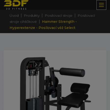
|
|
|
Úvod
Produkty
Posilovací stroje
Posilovací
|
stroje cihličkové
Hammer Strength -
Hyperextenze - Posilovací věž Select