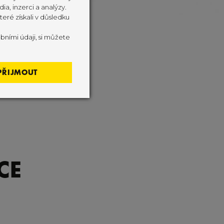
ia, inzerci a analýzy.
eré získali v důsledku
bními údaji, si můžete
PŘIJMOUT
CE