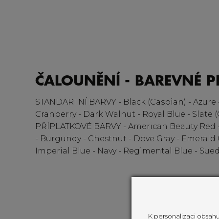
ČALOUNĚNÍ - BAREVNÉ P
STANDARTNÍ BARVY - Black (Caspian) - Azure 
Cranberry - Dark Walnut - Royal Blue - Slate 
PŘÍPLATKOVÉ BARVY - American Beauty Red -
- Burgundy - Chestnut - Dove Gray - Emerald 
Imperial Blue - Navy - Regimental Blue - Sued
K personalizaci obsahu