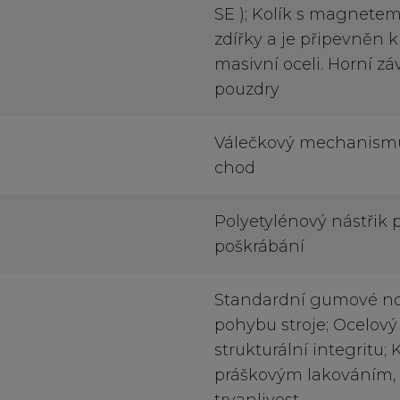
SE ); Kolík s magnet
zdířky a je připevněn k 
masivní oceli. Horní z
pouzdry
Válečkový mechanismus
chod
Polyetylénový nástřik p
poškrábání
Standardní gumové nož
pohybu stroje; Ocelový
strukturální integritu;
práškovým lakováním, k
trvanlivost