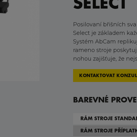
SELECT
Posilovaní břišních sv
Select je základem kaž
Systém AbCam replikuj
rameno stroje poskytuj
nohou zajišťuje, že nej
KONTAKTOVAT KONZUL
BAREVNÉ PROVE
RÁM STROJE STANDA
RÁM STROJE PŘÍPLA