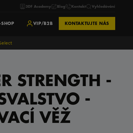
3DF Academy
Blog
Kontakt
Vyhledávání
-SHOP
VIP/B2B
KONTAKTUJTE NÁS
Select
 STRENGTH -
 SVALSTVO -
VACÍ VĚŽ