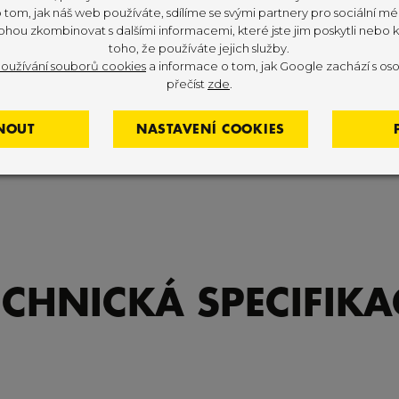
tom, jak náš web používáte, sdílíme se svými partnery pro sociální méd
ohou zkombinovat s dalšími informacemi, které jste jim poskytli nebo kt
toho, že používáte jejich služby.
oužívání souborů cookies
a informace o tom, jak Google zachází s oso
přečíst
zde
.
NOUT
NASTAVENÍ COOKIES
ECHNICKÁ SPECIFIKA