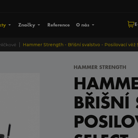
E
kty
Značky
Reference
O nás
|
ihličkové
Hammer Strength - Břišní svalstvo - Posilovací věž 
HAMMER STRENGTH
HAMMER
BŘIŠNÍ
POSILO