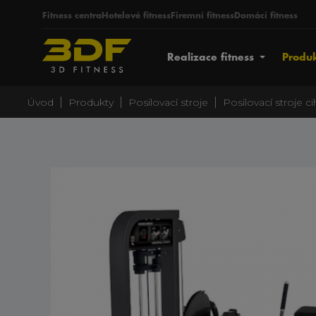
Fitness centra
Hotelové fitness
Firemní fitness
Domácí fitness
Realizace fitness
Produ
|
|
|
Úvod
Produkty
Posilovací stroje
Posilovací stroje c