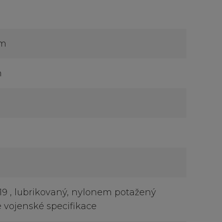
cm
m
19 , lubrikovaný, nylonem potažený
 vojenské specifikace