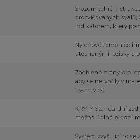
Srozumitelné instrukce
procvičovaných svalů;
indikátorem, který pom
Nylonové řemenice im
utěsněnými ložisky o p
Zaoblené hrany pro lep
aby se netvořily v mate
trvanlivost
KRYTY Standardní zadn
možná úplná přední 
Systém zvyšujícího se 