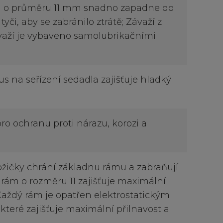
em o průměru 11 mm snadno zapadne do
tyči, aby se zabránilo ztrátě; Závaží z
ávaží je vybaveno samolubrikačními
 na seřízení sedadla zajišťuje hladký
ro ochranu proti nárazu, korozi a
ičky chrání základnu rámu a zabraňují
 rám o rozměru 11 zajišťuje maximální
 Každý rám je opatřen elektrostatickým
teré zajišťuje maximální přilnavost a