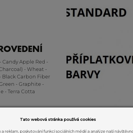
ROVEDENÍ
- Candy Apple Red -
(Charcoal) - Wheat -
 Black Carbon Fiber
Green - Graphite -
e - Terra Cotta
Tato webová stránka používá cookies
 a reklam, poskytování funkcí sociálních médií a analýze naší návštěv