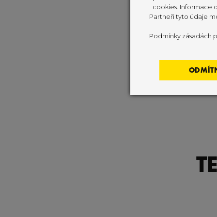
cookies. Informace o 
Partneři tyto údaje m
Podmínky
zásadách p
ODMÍT
T