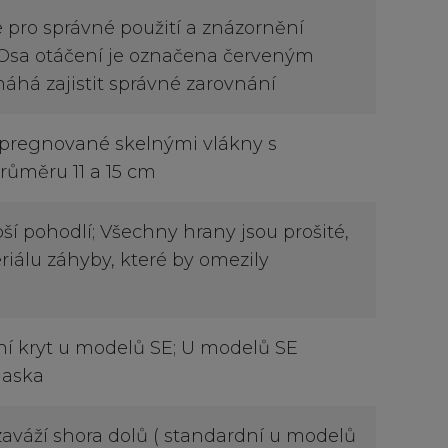
 pro správné použití a znázornění
 Osa otáčení je označena červeným
áhá zajistit správné zarovnání
pregnované skelnými vlákny s
růměru 11 a 15 cm
ší pohodlí; Všechny hrany jsou prošité,
riálu záhyby, které by omezily
í kryt u modelů SE; U modelů SE
maska
zaváží shora dolů ( standardní u modelů