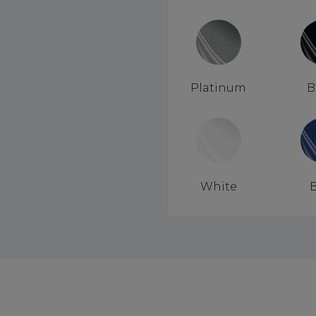
Platinum
B
White