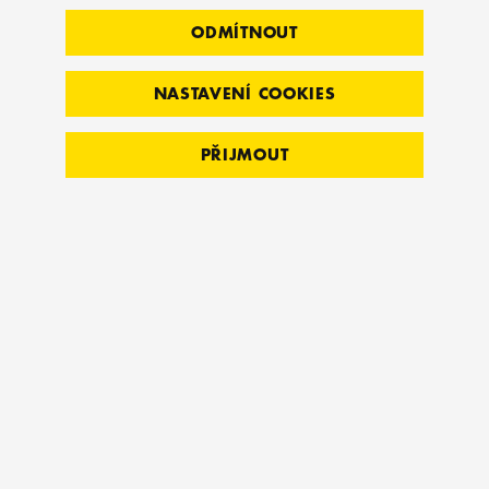
ODMÍTNOUT
NASTAVENÍ COOKIES
PŘIJMOUT
SINGLE
Pokud máte nedostatek místa, zvolte jednoduchý
úložný prostor pro kompaktní stojan Combo
Rack. Pro tuto konfiguraci se doporučují zátěžové
rohy XL, aby bylo možné uložit dostatek desek
pro obě tréninkové základny.