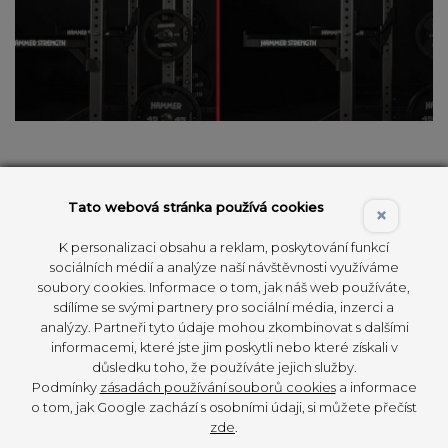
231,14 CM NEBO 218,44 CM
Tato webová stránka používá cookies
×
HD ATHLETIC NX VÝŠKA
K personalizaci obsahu a reklam, poskytování funkcí
Každé stanoviště HD Athletic NX Rack se vejde
sociálních médií a analýze naší návštěvnosti využíváme
do místností se standardním stropem 244 cm.
soubory cookies. Informace o tom, jak náš web používáte,
sdílíme se svými partnery pro sociální média, inzerci a
Sestavte si dokonalou kombinaci, která bude
analýzy. Partneři tyto údaje mohou zkombinovat s dalšími
odpovídat výškovým omezením stropu
informacemi, které jste jim poskytli nebo které získali v
a požadavkům sportovců.
důsledku toho, že používáte jejich služby.
Podmínky
zásadách používání souborů cookies
a informace
o tom, jak Google zachází s osobními údaji, si můžete přečíst
zde
.