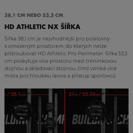
38,1 CM NEBO 53,3 CM
HD ATHLETIC NX ŠÍŘKA
Šířka 38,1 cm je nejvhodnější pro posilovny
s omezeným prostorem, do kterých nelze
přišroubovat HD Athletic Pro Perimeter. Šířka 53,3
cm poskytuje více prostoru mezi tréninkovou
stojnou a skladovací stojnou, čímž vzniká více
místa pro hloubku lavice a přístup sportovců.