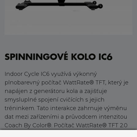
SPINNINGOVÉ KOLO IC6
Indoor Cycle IC6 využívá výkonný
plnobarevný počítač WattRate® TFT, který je
napájen z generátoru kola a zajišťuje
smysluplné spojení cvičících s jejich
tréninkem. Tato interakce zahrnuje výměnu
dat mezi zařízeními a průvodcem intenzitou
Coach By Color®. Počítač WattRate® TFT 2.0
byl přepracován a nově navržen pro sálové