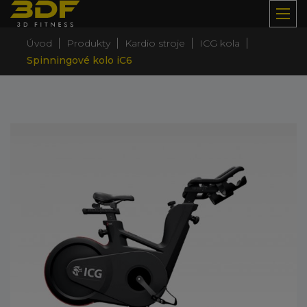
|
|
|
|
Úvod
Produkty
Kardio stroje
ICG kola
Spinningové kolo iC6