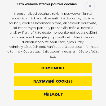
bicykly IC6, IC7 a IC8. Jedná se o robustní
Tato webová stránka používá cookies
×
počítač, který se vyznačuje intu
K personalizaci obsahu a reklam, poskytování funkcí
sociálních médií a analýze naší návštěvnosti využíváme
soubory cookies. Informace o tom, jak náš web používáte,
KONTAKTOVAT KONZULTANTA
sdílíme se svými partnery pro sociální média, inzerci a
analýzy. Partneři tyto údaje mohou zkombinovat s dalšími
informacemi, které jste jim poskytli nebo které získali v
důsledku toho, že používáte jejich služby.
Podmínky
zásadách používání souborů cookies
a informace
o tom, jak Google zachází s osobními údaji, si můžete přečíst
zde
.
ODMÍTNOUT
MODERNÍ TECHNOLOGIE
NASTAVENÍ COOKIES
INTEGRACE SE SYSTÉMEM MYZONE
Cvičenci mohou připojit svůj snímač srdečního
PŘIJMOUT
tepu Myzone přes Bluetooth(R) nebo ANT+
a zadat svou maximální tepovou frekvenci, aby