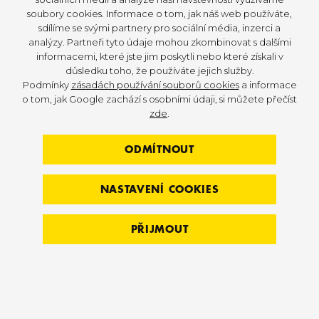
Člověka, který bude sdílet naše DNA. Odborníka,
soubory cookies. Informace o tom, jak náš web používáte,
který bude velmi atraktivní formou navrhovat,
sdílíme se svými partnery pro sociální média, inzerci a
vyhodnocovat, prezentovat projekty, produkty,
analýzy. Partneři tyto údaje mohou zkombinovat s dalšími
informacemi, které jste jim poskytli nebo které získali v
úspěchy celého týmu 3D FITNESS.
důsledku toho, že používáte jejich služby.
Podmínky
zásadách používání souborů cookies
a informace
o tom, jak Google zachází s osobními údaji, si můžete přečíst
zde
.
ODMÍTNOUT
NASTAVENÍ COOKIES
PŘIJMOUT