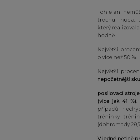
Tohle ani nemůže 
trochu – nuda… J
který realizoval
hodně.
Největší proce
o více než 50 %.
Největší proce
nepočetnější sku
posilovací stroj
(více jak 41 %).
případů nechyb
tréninky, tréni
(dohromady 28,7
V jedné pětině p