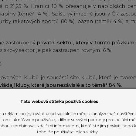
 o 21,25 %. Hranici 10 % přesahuje v nabídkách cen
 kabiny (téměř 14 %). Spíše výjimečně jsou v ČR zast
lužby raketových sportů (10 %), bazén (téměř 4 %) a mí
ně zastoupený
privátní sektor, který v tomto průzkum
eziskový sektor je pak zastoupen rovnými 6 %.
lovených klubů je součástí sítě klubů, která je tvořen
ládají kluby, které jsou nezávislé a to téměř 84 %.
spondentů také provozuje svůj klub jako franšízu 
Tato webová stránka používá cookies
espondentů provozuje zcela nezávislý klub a neplatí fr
 a reklam, poskytování funkcí sociálních médií a analýze naší návštěv
tom, jak náš web používáte, sdílíme se svými partnery pro sociální méd
ohou zkombinovat s dalšími informacemi, které jste jim poskytli nebo kt
e pohybuje od 299 Kč měsíčně po 5300 Kč za stejné o
toho, že používáte jejich služby.
 všech klubech v rámci průzkumu díky tomu činí 876 Kč