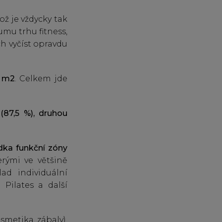
což je vždycky tak
umu trhu fitness,
ch vyčíst opravdu
9 m2
. Celkem jde
(87,5 %), druhou
ídka funkční zóny
rými ve většině
ad individuální
 Pilates a další
smetika, zábaly).