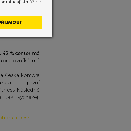
bními údaji, si můžete
 uvedena jako 30
vstup na hodinu,
PŘIJMOUT
.
42 % center má
lupracovníků má
ala Česká komora
 průzkumu po první
itness. Následně
 tak vycházejí
boru fitness.