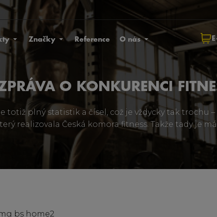
E
kty
Značky
Reference
O nás
ZPRÁVA O KONKURENCI FITNE
Je totiž plný statistik a čísel, což je vždycky tak troch
terý realizovala Česká komora fitness. Takže tady je má