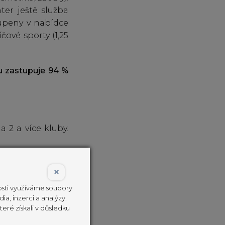
ter ještě služba
oupeny v nabídce
čové sporty (1,25
u zastupuje 94 %
a 2 a více kluby.
konkrétní značky
×
anšízovou licenci
nosti využíváme soubory
ia, inzerci a analýzy.
eré získali v důsledku
bdobí.
Průměrná
.