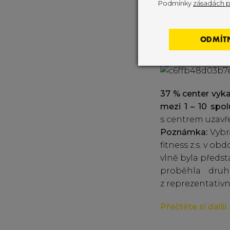
Podmínky
zásadách p
Průměrná cena z
Kč, nejvyšší na
ODMÍT
či den a co je v
37 % center vyka
mezi 1 – 10 spol
s centrem uzavř
Poznámka:
Vybr
fitness z.s. v ob
vlně byla předs
proběhla druh
z reprezentativn
Přečtěte si dalš