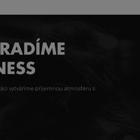
ORADÍME
NESS
ráci vytváříme příjemnou atmosféru s