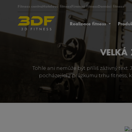
Fitness centra
Hotelové fitness
Firemní fitness
Domácí fitness
Realizace fitness
Produ
VELKÁ 
Tohle ani nemůže být příliš záživný text. 
pocházející z průzkumu trhu fitness, k