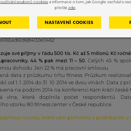
oužívání souborů cookies
a informace o tom, jak Google zachází s oso
přečíst
zde
.
a vstupné činí 126 Kč
. Nejnižší cena byla respondenty
opak 1299 Kč. Data však nezohledňují, zda se jedná o 
NOUT
NASTAVENÍ COOKIES
 ceně zahrnuto.
zuje své příjmy v řádu 500 tis. Kč až 5 milionů Kč ročně
upracovníky, 44 % pak mezi 11 – 50.
Celých 45 % spo
enou dohodu. Jen 22 % má pracovní smlouvu.
aná data z průzkumu trhu fitness. Průzkum realizov
dobí od 1. 1. 2014 do 31. 10. 2014 ve dvou vlnách. Data z
tavena na podzim 2014 na konferenci Kam kráčí české f
á vlna, která doplnila počet respondentů. Data
ího vzorku 80 fitness center v České republice.
í zajímavé novinky, které vám pomohou s podnikáním v o