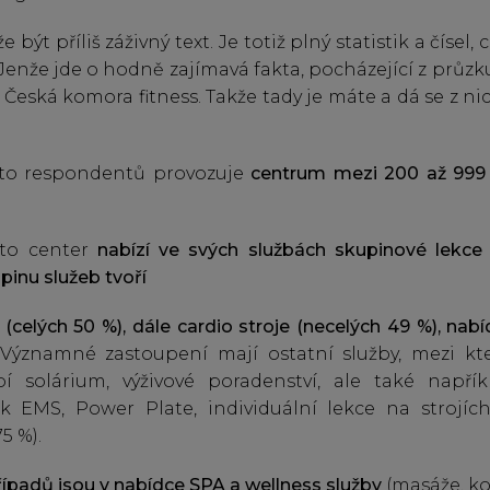
být příliš záživný text. Je totiž plný statistik a čísel, 
enže jde o hodně zajímavá fakta, pocházející z průzk
a Česká komora fitness. Takže tady je máte a dá se z ni
nto respondentů provozuje
centrum mezi 200 až 99
nto center
nabízí ve svých službách skupinové lekce 
pinu služeb tvoří
e (celých 50 %), dále cardio stroje (necelých 49 %), nab
Významné zastoupení mají ostatní služby, mezi kte
í solárium, výživové poradenství, ale také napříkl
nk EMS, Power Plate, individuální lekce na strojích
5 %).
řípadů jsou v nabídce SPA a wellness služby
(masáže, ko