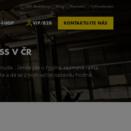
3DF Academy
Blog
Kontakt
Vyhledávání
-SHOP
VIP/B2B
KONTAKTUJTE NÁS
SS V ČR
u – nuda… Jenže jde o hodně zajímavá fakta,
te a dá se z nich vyčíst opravdu hodně.