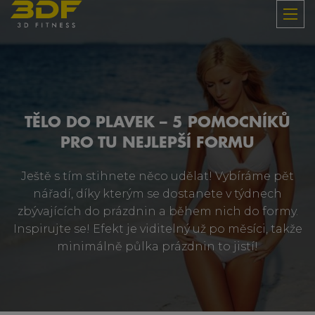
TĚLO DO PLAVEK – 5 POMOCNÍKŮ
PRO TU NEJLEPŠÍ FORMU
Ještě s tím stihnete něco udělat! Vybíráme pět
nářadí, díky kterým se dostanete v týdnech
zbývajících do prázdnin a během nich do formy.
Inspirujte se! Efekt je viditelný už po měsíci, takže
minimálně půlka prázdnin to jistí!