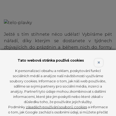
Ještě s tím stihnete něco udělat! Vybíráme pět
nářadí, díky kterým se dostanete v týdnech
zbývajících do prázdnin a během nich do formy.
Inspirujte se! Efekt je viditelný už po měsíci, takže
minimálně půlka prázdnin to jistí!
Tato webová stránka používá cookies
×
K personalizaci obsahu a reklam, poskytování funkcí
sociálních médií a analýze naší návštěvnosti využíváme
soubory cookies. Informace o tom, jak náš web používáte,
Všechno nářadí získáte v našem e-
sdílíme se svými partnery pro sociální média, inzerci a
analýzy. Partneři tyto údaje mohou zkombinovat s dalšími
shopu. A proč je mít? Tady jsou
informacemi, které jste jim poskytli nebo které získali v
důsledku toho, že používáte jejich služby.
důvody:
Podmínky
zásadách používání souborů cookies
a informace
o tom, jak Google zachází s osobními údaji, si můžete přečíst