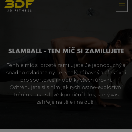
SLAMBALL - TEN MÍČ SI ZAMILUJETE
Tenhle míč si prostě zamilujete. Je jednoduchý a
snadno ovladatelný. Je rychlý, zábavný a efektivní
pro sportovce i hobbíky všech úrovní.
Odtrénujete si s ním jak rychlostně-explozivní
trénink tak i silově-kondiční blok, který vás
zahřeje na těle i na duši.