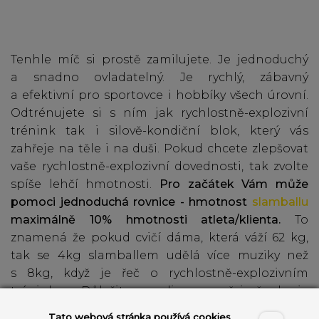
Tenhle míč si prostě zamilujete. Je jednoduchý
a snadno ovladatelný. Je rychlý, zábavný
a efektivní pro sportovce i hobbíky všech úrovní.
Odtrénujete si s ním jak rychlostně-explozivní
trénink tak i silově-kondiční blok, který vás
zahřeje na těle i na duši. Pokud chcete zlepšovat
vaše rychlostně-explozivní dovednosti, tak zvolte
spíše lehčí hmotnosti.
Pro začátek Vám může
pomoci jednoduchá rovnice - hmotnost
slamballu
maximálně 10% hmotnosti atleta/klienta.
To
znamená že pokud cvičí dáma, která váží 62 kg,
tak se 4kg slamballem udělá více muziky než
s 8kg, když je řeč o rychlostně-explozivním
tréninku. Důležitou roli samozřejmě hraje
i vyspělost klienta/ky, kde si už s hmotností
Tato webová stránka používá cookies