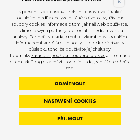
×
hrajeme více, jelikož má větší zkušenost.
K personalizaci obsahu a reklam, poskytování funkcí
sociálních médií a analýze naší návštěvnosti využíváme
soubory cookies. Informace o tom, jak náš web používáte,
sdílíme se svými partnery pro sociální média, inzerci a
analýzy. Partneři tyto údaje mohou zkombinovat s dalšími
informacemi, které jste jim poskytli nebo které získali v
důsledku toho, že používáte jejich služby.
Podmínky
zásadách používání souborů cookies
a informace
o tom, jak Google zachází s osobními údaji, si můžete přečíst
zde
.
ODMÍTNOUT
NASTAVENÍ COOKIES
V čem je slamball jiný?
PŘIJMOUT
Nestabilní sypká výplň klade
větší nároky
na udržení rovnováhy, čímž zapojíte více svalových