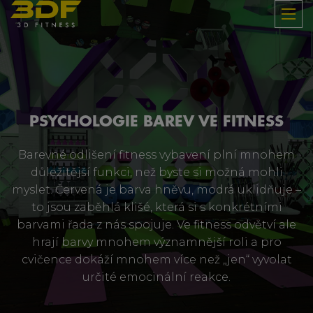
PSYCHOLOGIE BAREV VE FITNESS
Barevné odlišení fitness vybavení plní mnohem
důležitější funkci, než byste si možná mohli
myslet. Červená je barva hněvu, modrá uklidňuje –
to jsou zaběhlá klišé, která si s konkrétními
barvami řada z nás spojuje. Ve fitness odvětví ale
hrají barvy mnohem významnější roli a pro
cvičence dokáží mnohem více než „jen“ vyvolat
určité emocinální reakce.