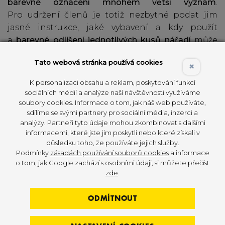
barevné označení mnohem větší význam
.
Pro udržení členů je totiž nezbytné podat jim
jasné instrukce, jaké vybavení a kdy použít
a
barevné odlišení jednotlivých kusů nářadí
může
tuto zásadní záležitost v mnohém usnadnit
Tato webová stránka používá cookies
a zpřehlednit.
×
K personalizaci obsahu a reklam, poskytování funkcí
sociálních médií a analýze naší návštěvnosti využíváme
soubory cookies. Informace o tom, jak náš web používáte,
sdílíme se svými partnery pro sociální média, inzerci a
analýzy. Partneři tyto údaje mohou zkombinovat s dalšími
informacemi, které jste jim poskytli nebo které získali v
důsledku toho, že používáte jejich služby.
Podmínky
zásadách používání souborů cookies
a informace
o tom, jak Google zachází s osobními údaji, si můžete přečíst
zde
.
ODMÍTNOUT