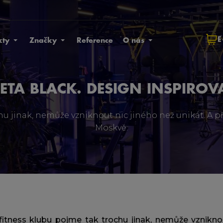
E
kty
Značky
Reference
O nás
ETA BLACK. DESIGN INSPIRO
hu jinak, nemůže vzniknout nic jiného než unikát. A p
Moskvě.
fitness klubu pojme tak trochu jinak, nemůže vzniknou