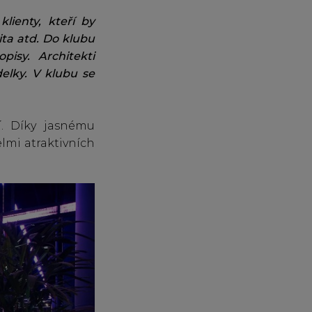
klienty, kteří by
ita atd. Do klubu
pisy. Architekti
elky. V klubu se
í. Díky jasnému
elmi atraktivních