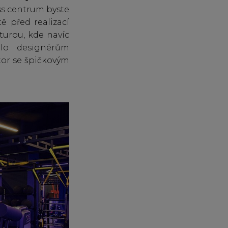
s centrum byste
ě před realizací
turou, kde navíc
ilo designérům
tor se špičkovým