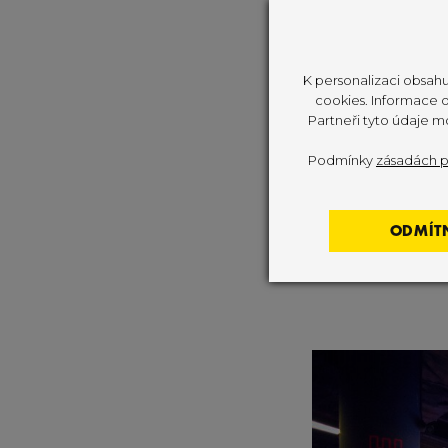
K personalizaci obsahu
cookies. Informace o 
Partneři tyto údaje m
Podmínky
zásadách p
ODMÍT