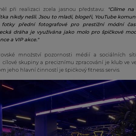
ěl při realizaci zcela jasnou představu:
"Cílíme na 
tka nikdy nešli. Jsou to mladí, blogeři, YouTube komun
 fotky přední fotografové pro prestižní módní časo
žecká dráha je využívána jako molo pro špičkové mod
nce a VIP akce."
rovské množství pozornosti médií a sociálních sít
i cílové skupiny a preciznímu zpracování je klub ve v
m jeho hlavní činností je špičkový fitness servis.