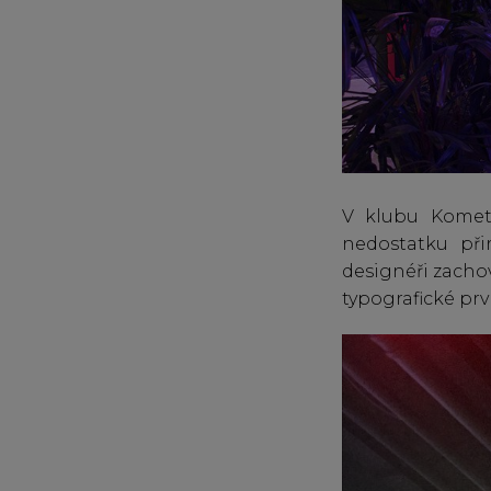
V klubu Kometa
nedostatku při
designéři zachova
typografické prv