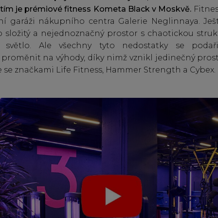
tím je prémiové fitness Kometa Black v Moskvě.
Fitnes
í garáži nákupního centra Galerie Neglinnaya. Ješt
 o složitý a nejednoznačný prostor s chaotickou struk
 světlo. Ale všechny tyto nedostatky se podař
proměnit na výhody, díky nimž vznikl jedinečný pros
e se značkami Life Fitness, Hammer Strength a Cybex.