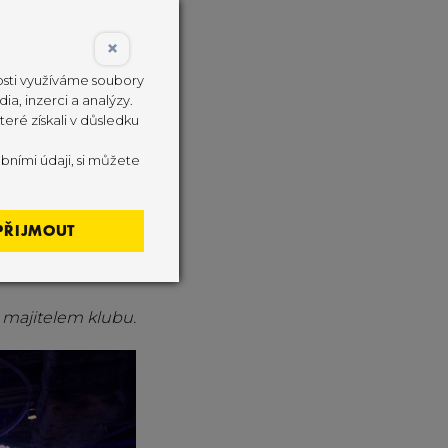
×
nosti využíváme soubory
ia, inzerci a analýzy.
eré získali v důsledku
bními údaji, si můžete
PŘIJMOUT
s majitelem klubu.