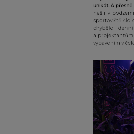
unikát.
A přesně 
našli v podzemn
sportoviště šlo
chybělo denní
a projektantům 
vybavením v čel