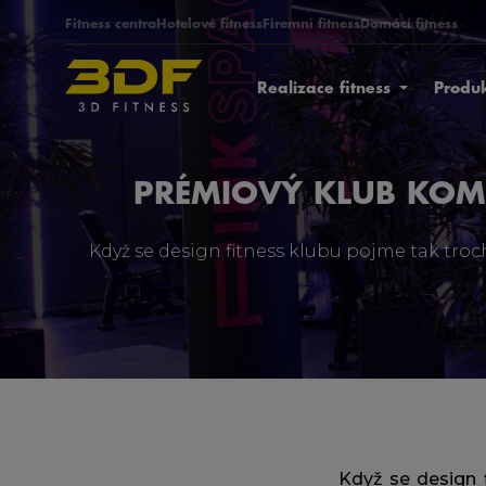
Fitness centra
Hotelové fitness
Firemní fitness
Domácí fitness
Realizace fitness
Produ
PRÉMIOVÝ KLUB KOM
Když se design fitness klubu pojme tak troc
Když se design 