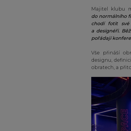
Majitel klubu m
do normálního fi
chodí fotit své
a designéři. Bě
pořádají konfere
Vše přináší ob
designu, definic
obratech, a přito