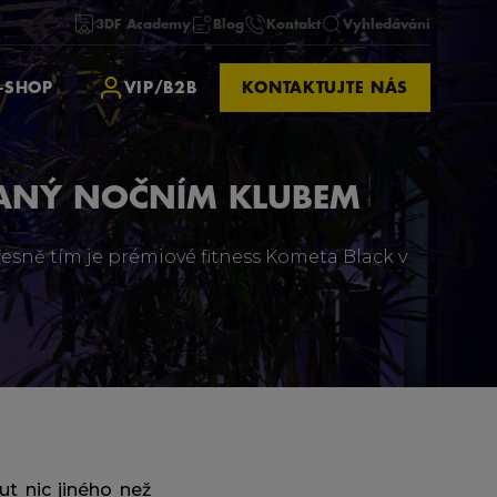
3DF Academy
Blog
Kontakt
Vyhledávání
-SHOP
VIP/B2B
KONTAKTUJTE NÁS
VANÝ NOČNÍM KLUBEM
řesně tím je prémiové fitness Kometa Black v
t nic jiného než