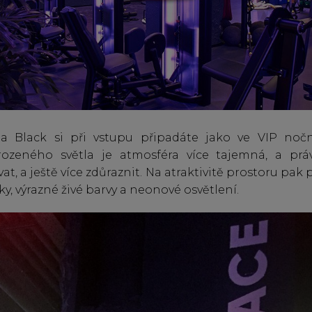
 Black si při vstupu připadáte jako ve VIP noč
rozeného světla je atmosféra více tajemná, a práv
t, a ještě více zdůraznit. Na atraktivitě prostoru pak p
ky, výrazné živé barvy a neonové osvětlení.