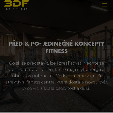
PŘED & PO: JEDINEČNÉ KONCEPTY
FITNESS
Co si lze představit, lze i zrealizovat. Nechte se
vtáhnout do proměn, které mají styl, energii a
obrovský potenciál. Představujeme vám tři
atraktivní fitness centra, která dostala novou tvář.
A co víc, získala osobitost a duši.