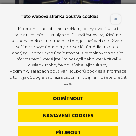
Tato webová stránka používá cookies
×
K personalizaci obsahu a reklam, poskytování funkcí
sociálních médií a analýze naší návštěvnosti využíváme
soubory cookies. Informace o tom, jak náš web používáte,
sdílíme se svými partnery pro sociální média, inzerci a
analýzy. Partneři tyto údaje mohou zkombinovat s dalšími
informacemi, které jste jim poskytli nebo které získali v
důsledku toho, že používáte jejich služby.
Podmínky
zásadách používání souborů cookies
a informace
o tom, jak Google zachází s osobními údaji, si můžete přečíst
Z bývalé drogetie NEJ funkční sál v ČR! Fitness
zde
.
URAL V Sokolově, které již dlouhou řadu let
nasazuje velmi vysoku laťku, se múže pochlubit
ODMÍTNOUT
rozšířeným prostorem s novým funkčním sálem.
Tým 3D FITNESS se podilel na kompletní
NASTAVENÍ COOKIES
projektové přípravě jak původního projektu
FITNESS URAL, tak i tohoto nového, který onu
PŘIJMOUT