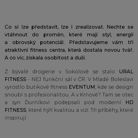
Co si lze představit, lze i zrealizovat. Nechte se
vtáhnout do proměn, které mají styl, energii
a obrovský potenciál. Představujeme vám tři
atraktivní fitness centra, která dostala novou tvář.
A co víc, získala osobitost a duši.
Z bývalé drogerie v Sokolově se stalo
URAL
FITNESS
- NEJ funkční sál v ČR. V Mladé Boleslavi
vyrostlo butikové fitness
EVENTUM
, kde se design
snoubí s profesionalitou. A v Krnově? Tam se otec
a syn Ďurníkovi podepsali pod moderní
HD
FITNESS
, které hýří kvalitou a vizí. Tři příběhy, které
inspirují.