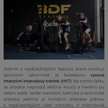
Jedním z nejdůležitějších faktorů, které ovlivňují
sportovní výkonnost, je bezesporu
vysoce
intenzivní intervalový trénink (HIIT)
. Na tomto faktu
se shodne naprostá většina koučů a trenérů po
celém světě. Vedle mentální, taktické a technické
přípravy jedince je kondiční příprava jednou
z nejdůležitějších částí tréninku. V tréninkové