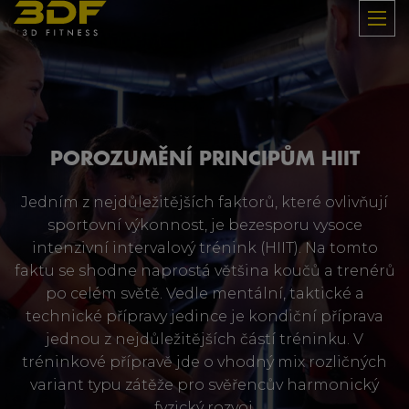
POROZUMĚNÍ PRINCIPŮM HIIT
Jedním z nejdůležitějších faktorů, které ovlivňují
sportovní výkonnost, je bezesporu vysoce
intenzivní intervalový trénink (HIIT). Na tomto
faktu se shodne naprostá většina koučů a trenérů
po celém světě. Vedle mentální, taktické a
technické přípravy jedince je kondiční příprava
jednou z nejdůležitějších částí tréninku. V
tréninkové přípravě jde o vhodný mix rozličných
variant typu zátěže pro svěřencův harmonický
fyzický rozvoj.