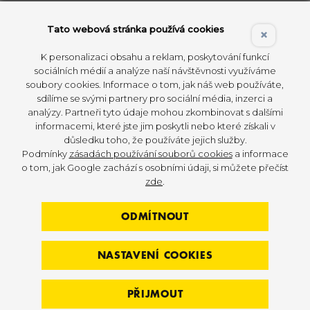
přípravě jde o vhodný mix rozličných variant typu
zátěže pro svěřencův harmonický fyzický rozvoj.
Tato webová stránka používá cookies
×
Jednoduchá definice HIIT nám říká, že intervalový
K personalizaci obsahu a reklam, poskytování funkcí
sociálních médií a analýze naší návštěvnosti využíváme
trénink je většinou popsán jako
cvičení skládající
soubory cookies. Informace o tom, jak náš web používáte,
se z více tréninkových intervalů
, které jsou
sdílíme se svými partnery pro sociální média, inzerci a
vykonávány v intenzitě, která není dlouhodobě
analýzy. Partneři tyto údaje mohou zkombinovat s dalšími
udržitelná. Pro zjednodušení použijeme termín
informacemi, které jste jim poskytli nebo které získali v
důsledku toho, že používáte jejich služby.
nad laktátovým prahem.
Subjektivní vnímání
Podmínky
zásadách používání souborů cookies
a informace
intenzity je vysoké, a jedinec je schopen ho udržet
o tom, jak Google zachází s osobními údaji, si můžete přečíst
v řádu sekund až několika minut.
zde
.
ODMÍTNOUT
NASTAVENÍ COOKIES
PŘIJMOUT