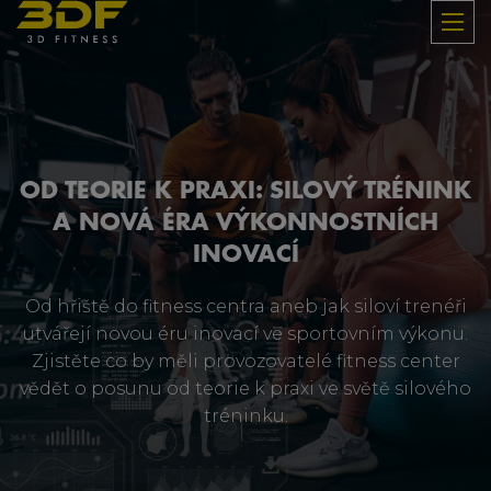
OD TEORIE K PRAXI: SILOVÝ TRÉNINK
A NOVÁ ÉRA VÝKONNOSTNÍCH
INOVACÍ
Od hřiště do fitness centra aneb jak siloví trenéři
utvářejí novou éru inovací ve sportovním výkonu.
Zjistěte co by měli provozovatelé fitness center
vědět o posunu od teorie k praxi ve světě silového
tréninku.