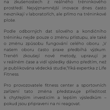
na zkušenostech z reálného tréninkového
prostředí. Nejvýznamnější inovace dnes často
nevznikají v laboratořích, ale přímo na tréninkové
ploše.
Podle odborných dat silového a kondičního
tréninku nejde pouze o změnu přístupu, ale také
o změnu způsobu fungování celého oboru. „V
našem oboru často praxe předbíhá výzkum.
Trenéři zkoušejí nové metody, upravují je
v reálném čase a vidí výsledky dávno předtím, než
je publikována vědecká studie,“říká expertka z Life
Fitness.
Pro provozovatele fitness center a sportovních
zařízení tato změna představuje příležitost
k chytřejším investicím a lepším výsledkům –
pokud jsou připraveni na ni reagovat.