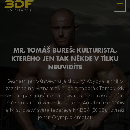
MR. TOMÁŠ BUREŠ: KULTURISTA,
KTERÉHO JEN TAK NĚKDE V TÍLKU
NEUVIDÍTE
Seznam jeho úspěchů je dlouhý. Kdyby ale mělo
zaznít to nejvýznamnější, co sympaťák Tomáš kdy
vyhrál, pak musíme jmenovat: stal se absolutním
vítězem Mr. Universe (kategorie Amatér, rok 2006)
a Mistrovství světa federace NABBA (2008), rovněž
je Mr. Olympia Amater.