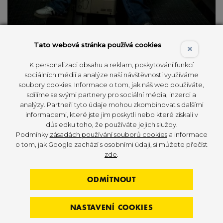
Tato webová stránka používá cookies
×
Jiným slovy, získal stejné vavříny, jako hvězdný
K personalizaci obsahu a reklam, poskytování funkcí
Arnold Schwarzenegger. „To je pravda,“ usmívá se
sociálních médií a analýze naší návštěvnosti využíváme
Tomáš Bureš s tím, že právě „Arnie“ patřil hlavně
soubory cookies. Informace o tom, jak náš web používáte,
na začátku mezi jeho vzory. A doma? „Myslím,
sdílíme se svými partnery pro sociální média, inzerci a
analýzy. Partneři tyto údaje mohou zkombinovat s dalšími
že byl Pavol Jablonický, pak zase Pavol Jablonický
informacemi, které jste jim poskytli nebo které získali v
a pak my všichni ostatní daleko za ním,“ říká
důsledku toho, že používáte jejich služby.
s velkou úctou k československému
Podmínky
zásadách používání souborů cookies
a informace
reprezentantovi, který je dodnes jako
o tom, jak Google zachází s osobními údaji, si můžete přečíst
zde
.
profesionální kulturista federace IFBB, považován
za průkopníka kulturistiky v našich zemích.
ODMÍTNOUT
„Někdy, když vidím, jací závodníci někdy dostávají
profi karty, tak si myslím, že třeba právě Pavol
Jablonický, za jehož dob mohl získat profi kartu jen
NASTAVENÍ COOKIES
absolutní mistr světa, musí plakat, když vidí, jaká je