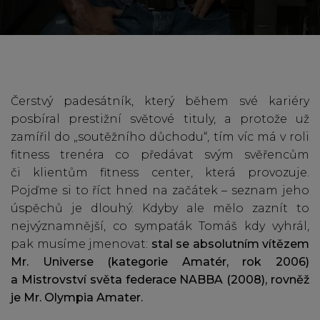
Čerstvý padesátník, který během své kariéry
posbíral prestižní světové tituly, a protože už
zamířil do „soutěžního důchodu“, tím víc má v roli
fitness trenéra co předávat svým svěřencům
či klientům fitness center, která provozuje.
Pojďme si to říct hned na začátek – seznam jeho
úspěchů je dlouhý. Kdyby ale mělo zaznít to
nejvýznamnější, co sympaťák Tomáš kdy vyhrál,
pak musíme jmenovat:
stal se absolutním vítězem
Mr. Universe (kategorie Amatér, rok 2006)
a Mistrovství světa federace NABBA (2008), rovněž
je Mr. Olympia Amater.