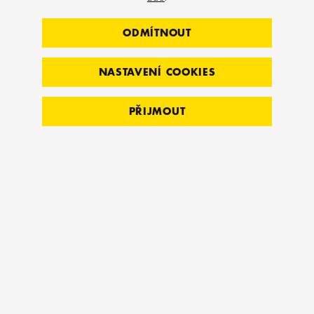
– reportáž ze světové výstavy FIBO 2015
ODMÍTNOUT
– rozhovor s master trenérem Vaškem Rázlem
NASTAVENÍ COOKIES
– tipy na 7 pomocníků, kteří vrátí do vašeho fitka
energii
PŘIJMOUT
„Na časopis jsme, myslím, právem pyšní,“
komentuje
projekt 3DFITNESS jednatel Miroslav Jirčík.
„Přečíst si ho můžete ve všech větších fitness
centrech a vybraných sportovních klubech. Máme
s ním úspěch také u našich zahraničních partnerů.
Rozhodli jsme se ho vydávat nejen proto, abychom
ukázali, co všechno v oboru umíme, ale také předali
informace ze světových i evropských kongresů
a výstav, kterých se pravidelně účastníme. Jedním