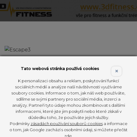
Zalistujte on-line verzí magazínu MOVE-IT.
Tato webová stránka používá cookies
×
V posledním čísle (na další se můžete těšit hned
po prázdninách) se mimo jiné dozvíte, jak
K personalizaci obsahu a reklam, poskytování funkcí
nakopnout kariéru v oboru fitness, jak skvěle
sociálních médií a analýze naší návštěvnosti využíváme
soubory cookies. Informace o tom, jak náš web používáte,
může dopadnout realizace fitness v prostorách
sdílíme se svými partnery pro sociální média, inzerci a
bývalého obchodního centra nebo proč je zóna
analýzy. Partneři tyto údaje mohou zkombinovat s dalšími
funkčního tréninku investicí, která vás může
informacemi, které jste jim poskytli nebo které získali v
posunout daleko před konkurenci.
důsledku toho, že používáte jejich služby.
Podmínky
zásadách používání souborů cookies
a informace
o tom, jak Google zachází s osobními údaji, si můžete přečíst
Co ještě najdete:
zde
.