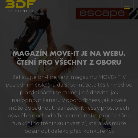
MAGAZÍN MOVE-IT JE NA WEBU.
ČTENÍ PRO VŠECHNY Z OBORU
Zalistujte on-line verzí magazínu MOVE-IT. V
posledním čísle (na další se můžete těšit hned po
prázdninách) se mimo jiné dozvíte, jak
nakopnout kariéru v oboru fitness, jak skvěle
může dopadnout realizace fitness v prostorách
bývalého obchodního centra nebo proč je zóna
funkčního tréninku investicí, která vás může
posunout daleko před konkurenci.