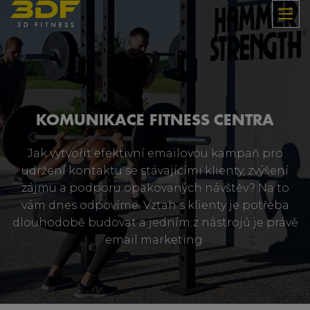
KOMUNIKACE FITNESS CENTRA
Jak vytvořit efektivní emailovou kampaň pro
udržení kontaktu se stávajícími klienty, zvýšení
zájmu a podporu opakovaných návštěv? Na to
vám dnes odpovíme. Vztah s klienty je potřeba
dlouhodobě budovat a jedním z nástrojů je právě
email marketing.