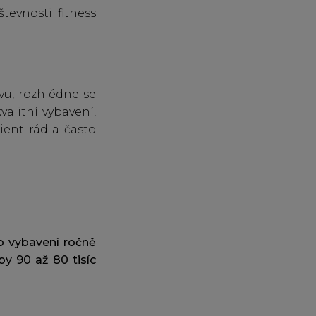
števnosti fitness
vu, rozhlédne se
valitní vybavení,
ient rád a často
ho vybavení ročně
by 90 až 80 tisíc