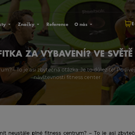
E
kty
Značky
Reference
O nás
FITKA ZA VYBAVENÍ? VE SVĚTĚ
um? – To je asi zbytečná otázka. Je to důležité! Podívej
návštevnosti fitness center.
mít neustále plné fitness centrum? – To je asi zbyte