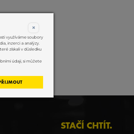
. Co si zaslouží
strojů, přichází
×
investují téměř
nosti využíváme soubory
ia, inzerci a analýzy.
eré získali v důsledku
bními údaji, si můžete
PŘIJMOUT
STAČÍ CHTÍT.