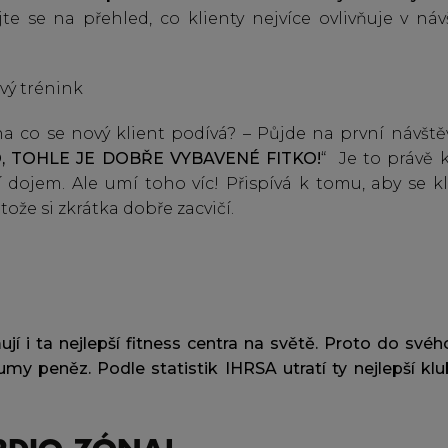
jte se na přehled, co klienty nejvíce ovlivňuje v náv
 na co se nový klient podívá? – Půjde na první návště
, TOHLE JE DOBŘE VYBAVENÉ FITKO!
“ Je to právě k
í dojem. Ale umí toho víc! Přispívá k tomu, aby se kl
tože si zkrátka dobře zacvičí.
jí i ta nejlepší fitness centra na světě. Proto do své
sumy peněz. Podle statistik IHRSA utratí ty nejlepší klu