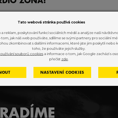
RDIO ZÓNA!
isí taky to, jak správně využít plochu fitness centra
Tato webová stránka používá cookies
r? Který je nejdůležitější, nabízí největší množství 
nkami? Napovědět může, že nejlepší kluby na světě 
 a reklam, poskytování funkcí sociálních médií a analýze naší návštěv
tu určeného na vybavení do kardio zóny!
tom, jak náš web používáte, sdílíme se svými partnery pro sociální méd
ohou zkombinovat s dalšími informacemi, které jste jim poskytli nebo kt
toho, že používáte jejich služby.
oužívání souborů cookies
a informace o tom, jak Google zachází s oso
přečíst
zde
.
org
NOUT
NASTAVENÍ COOKIES
ORADÍME