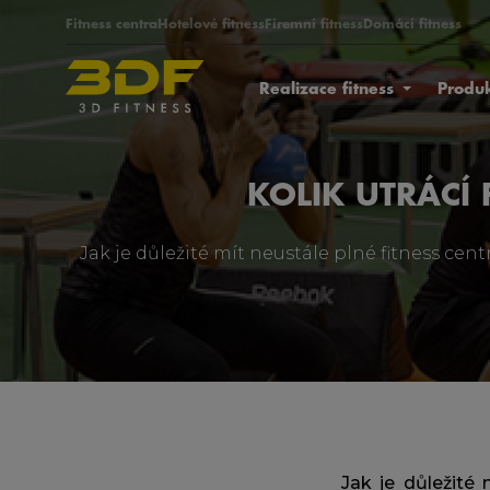
Fitness centra
Hotelové fitness
Firemní fitness
Domácí fitness
Realizace fitness
Produ
KOLIK UTRÁCÍ 
Jak je důležité mít neustále plné fitness centr
Jak je důležité 