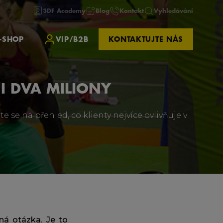
3DF Academy
Blog
Kontakt
Vyhledávání
-SHOP
VIP/B2B
KONTAKTUJTE NÁS
 I DVA MILIONY
te se na přehled, co klienty nejvíce ovlivňuje v
čná otázka. Je to