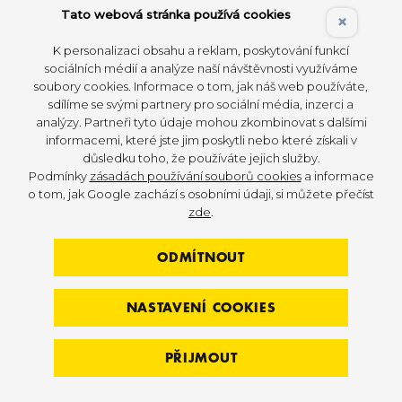
protože nám dávali velmi důležitou zpětnou
Tato webová stránka používá cookies
×
vazbu na trénink.
K personalizaci obsahu a reklam, poskytování funkcí
sociálních médií a analýze naší návštěvnosti využíváme
Začínali jsme v hokeji,
kde s klukama dodnes
soubory cookies. Informace o tom, jak náš web používáte,
spolupracujeme. Kluci z NHL nám řádně
sdílíme se svými partnery pro sociální média, inzerci a
otestovali nářadí svým tvrdým tréninkem,
analýzy. Partneři tyto údaje mohou zkombinovat s dalšími
informacemi, které jste jim poskytli nebo které získali v
u kterého nakonec i zůstali.
důsledku toho, že používáte jejich služby.
Podmínky
zásadách používání souborů cookies
a informace
Postupně jsme byli schopni od sebe oddělit
o tom, jak Google zachází s osobními údaji, si můžete přečíst
tréninkové plány pro profi sportovce a fitness
.
zde
.
Dnes se
GUN-eX® training
pohybuje jak
v profesionálním sportu, tak ve fitness světě jako
ODMÍTNOUT
kondiční funkční trénink.
NASTAVENÍ COOKIES
Známe někoho v ČR, kdo s tím
trénuje?
PŘIJMOUT
Z našich českých vod asi každý zná
boxera Lukáše