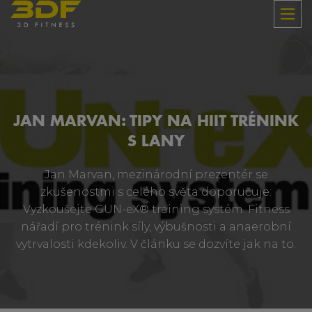
JAN MARVAN: TIPY NA HIIT TRÉNINK
S LANY
Jan Marvan, mezinárodní prezentér se
zkušenostmi s celého světa doporučuje:
Vyzkoušejte GUN-eX® training systém. Fitness
nářadí pro trénink síly, výbušnosti a anaerobní
vytrvalosti kdekoliv. V článku se dozvíte jak na to.