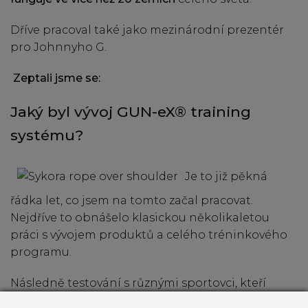
Dříve pracoval také jako mezinárodní prezentér
pro Johnnyho G.
Zeptali jsme se:
Jaký byl vývoj GUN-eX® training
systému?
Je to již pěkná
řádka let, co jsem na tomto začal pracovat.
Nejdříve to obnášelo klasickou několikaletou
práci s vývojem produktů a celého tréninkového
programu.
Následně testování s různými sportovci, kteří
značně přispěli ke zkvalitnění celého programu,