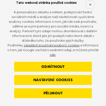
Tato webová stránka používá cookies
Life Fitness
– prémiové řešení pro moderní fitness
×
centra
K personalizaci obsahu a reklam, poskytování funkcí
sociálních médií a analýze naší návštěvnosti využíváme
Hammer Strength
– špička v oblasti silového
soubory cookies. Informace o tom, jak náš web používáte,
tréninku a výkonu
sdílíme se svými partnery pro sociální média, inzerci a
analýzy. Partneři tyto údaje mohou zkombinovat s dalšími
SPIRIT Fitness
– dostupné a ekonomicky efektivní
informacemi, které jste jim poskytli nebo které získali v
řešení
důsledku toho, že používáte jejich služby.
Podmínky
zásadách používání souborů cookies
a informace
Každá z těchto značek má své silné stránky
o tom, jak Google zachází s osobními údaji, si můžete přečíst
a ideální využití.
zde
.
Life Fitness: když chcete nabídnout to
ODMÍTNOUT
nejlepší
NASTAVENÍ COOKIES
Pokud je vaším cílem vytvořit moderní fitness
centrum s prémiovým vybavením, které nabízí ty
PŘIJMOUT
nejmodernější technologie, pak je Life Fitness
jednou z nejsilnějších voleb na trhu. Tato