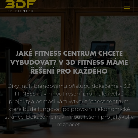
JAKÉ FITNESS CENTRUM CHCETE
VYBUDOVAT? V 3D FITNESS MÁME
ŘEŠENÍ PRO KAŽDÉHO
Díky multibrandovému přístupu dokážeme v 3D
FITNESS navrhnout řešení pro malé i velké
projekty a pomoci vám vytvořit fitness centrum,
které bude fungovat po provozní i ekonomické
stránce. Dokážeme navrhnout řešení pro jakýkoliv
rozpočet.