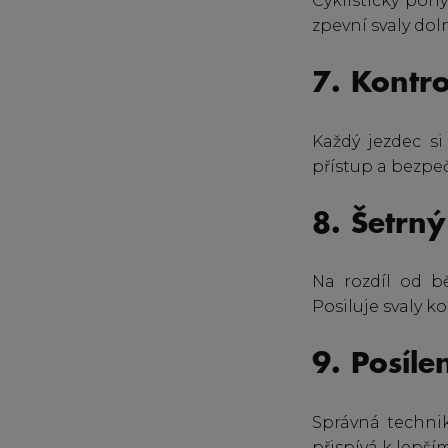
Cyklistický poh
zpevní svaly dol
7. Kontr
Každý jezdec s
přístup a bezpeč
8. Šetrn
Na rozdíl od b
Posiluje svaly k
9. Posíle
Správná technik
přispívá k lepším