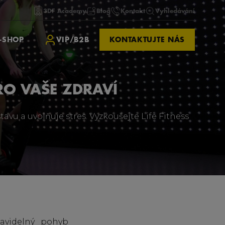
3DF Academy
Blog
Kontakt
Vyhledávání
-SHOP
VIP/B2B
KONTAKTUJTE NÁS
RO VAŠE ZDRAVÍ
tavu a uvolňuje stres. Vyzkoušejte Life Fitness
avidelný pohyb