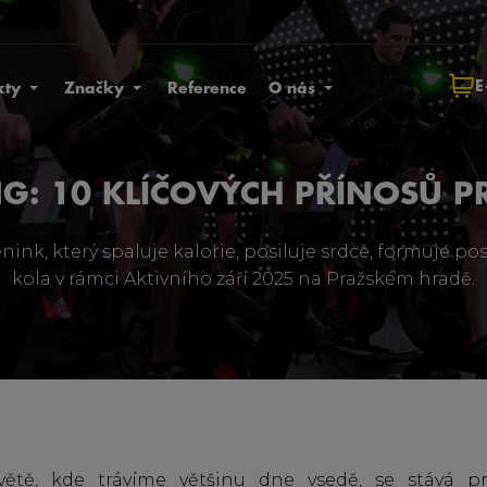
E
kty
Značky
Reference
O nás
G: 10 KLÍČOVÝCH PŘÍNOSŮ P
nink, který spaluje kalorie, posiluje srdce, formuje pos
kola v rámci Aktivního září 2025 na Pražském hradě.
ětě, kde trávíme většinu dne vsedě, se stává pr