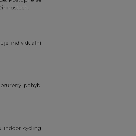
ždě. Postupně se
 činnostech.
je individuální
dpružený pohyb.
u indoor cycling