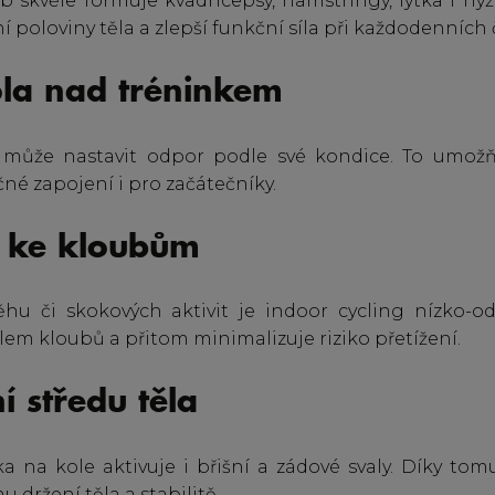
yb skvěle formuje kvadricepsy, hamstringy, lýtka i hý
ní poloviny těla a zlepší funkční síla při každodenních
ola nad tréninkem
i může nastavit odpor podle své kondice. To umožňu
né zapojení i pro začátečníky.
ý ke kloubům
ěhu či skokových aktivit je indoor cycling nízko-o
olem kloubů a přitom minimalizuje riziko přetížení.
ní středu těla
a na kole aktivuje i břišní a zádové svaly. Díky tom
u držení těla a stabilitě.