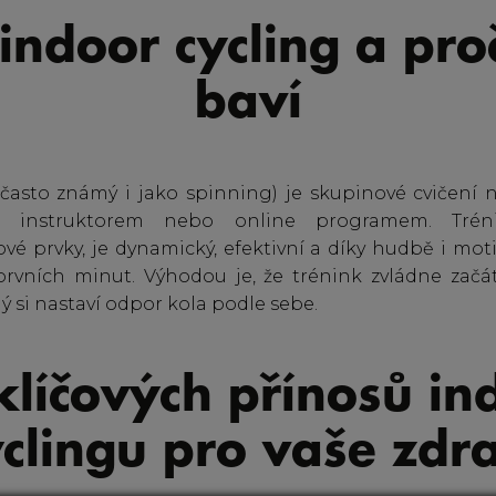
 indoor cycling a proč
baví
(často známý i jako spinning) je skupinové cvičení 
é instruktorem nebo online programem. Trén
ilové prvky, je dynamický, efektivní a díky hudbě i mo
rvních minut. Výhodou je, že trénink zvládne začá
ý si nastaví odpor kola podle sebe.
klíčových přínosů in
yclingu pro vaše zdra