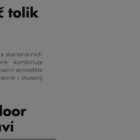
 tolik
na stacionárních
ink kombinuje
tivační atmosféře
tečník i zkušený
door
ví