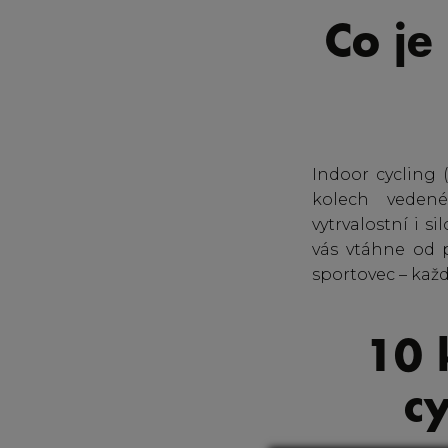
Co je
Indoor cycling 
kolech veden
vytrvalostní i s
vás vtáhne od p
sportovec – každ
10 
c