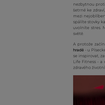
nezbytnou protiv
šetrné ke zdrav
mezi nejoblíbeně
spálíte stovky ka
uvolníte stres.
světě.
A protože začí
hradě
- u Píseck
se inspirovat, z
Life Fitness - a
zdravého životní