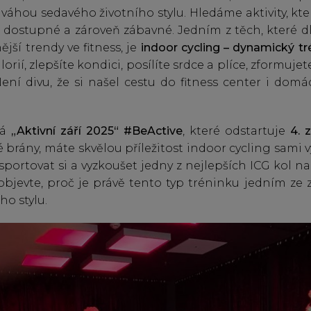
áhou sedavého životního stylu. Hledáme aktivity, kter
í, dostupné a zároveň zábavné. Jedním z těch, které 
jší trendy ve fitness, je
indoor cycling – dynamický tr
lorií, zlepšíte kondici, posílíte srdce a plíce, zformuj
 Není divu, že si našel cestu do fitness center i dom
ná
„Aktivní září 2025“ #BeActive
, které odstartuje
4. z
é brány, máte skvělou příležitost indoor cycling sami v
asportovat si a vyzkoušet jedny z nejlepších ICG kol n
 objevte, proč je právě tento typ tréninku jedním ze 
ho stylu.