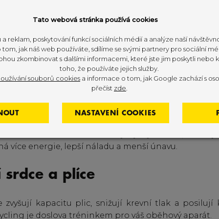
Tato webová stránka používá cookies
 spalování kalorií a hubnutí
 a reklam, poskytování funkcí sociálních médií a analýze naší návštěv
tom, jak náš web používáte, sdílíme se svými partnery pro sociální méd
iny lze spálit 400–900 kcal. Díky vysoké intenzitě a 
ohou zkombinovat s dalšími informacemi, které jste jim poskytli nebo kt
in patří indoor cycling mezi nejefektivnější aktiv
toho, že používáte jejich služby.
oužívání souborů cookies
a informace o tom, jak Google zachází s oso
přečíst
zde
.
ní celkové kondice
NOUT
NASTAVENÍ COOKIES
aerobní i anaerobní zátěž – zvyšuje vytrvalost, sílu a r
á více energie, lepší náladu a menší únavu.
í srdce a plíce
 zvyšují kapacitu plic, snižují krevní tlak a posilují
ycling je doslova tréninkem pro váš oběhový aparát.