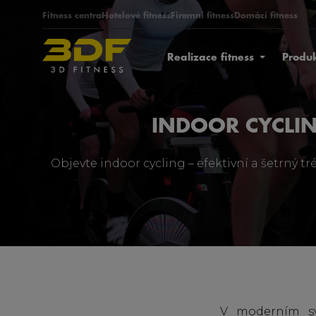
Fitness centra
Hotelové fitness
Firemní fitness
Domácí fitness
Realizace fitness
Produ
INDOOR CYCLIN
Objevte indoor cycling – efektivní a šetrný tré
V moderním sv