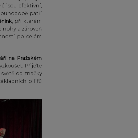
é jsou efektivní,
dlouhodobě patří
énink
, při kterém
ete nohy a zároveň
ácností po celém
áří na Pražském
yzkoušet. Přijďte
a světě od značky
základních pilířů