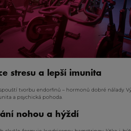
e stresu a lepší imunita
a spouští tvorbu endorfinů – hormonů dobré nálady. Vý
imunita a psychická pohoda.
vání nohou a hýždí