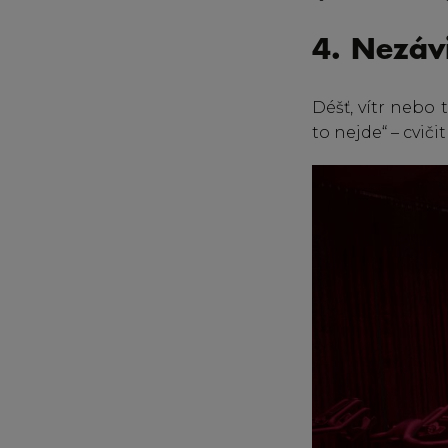
4. Nezávi
Déšť, vítr nebo
to nejde“ – cvičit