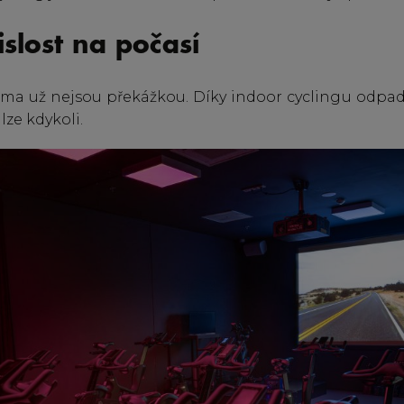
slost na počasí
 tma už nejsou překážkou. Díky indoor cyclingu odpa
 lze kdykoli.