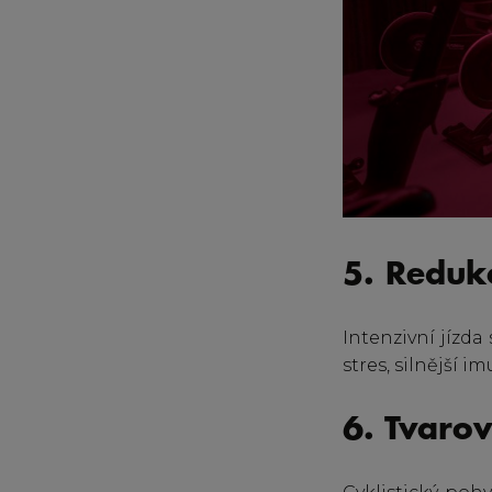
5. Redukc
Intenzivní jízd
stres, silnější 
6. Tvaro