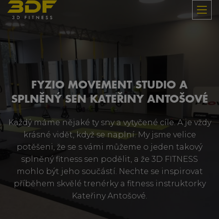
FYZIO MOVEMENT STUDIO A
SPLNĚNÝ SEN KATEŘINY ANTOŠOVÉ
Každý máme nějaké ty sny a vytyčené cíle. A je vždy
krásné vidět, když se naplní. My jsme velice
potěšeni, že se s vámi můžeme o jeden takový
splněný fitness sen podělit, a že 3D FITNESS
mohlo být jeho součástí. Nechte se inspirovat
příběhem skvělé trenérky a fitness instruktorky
Kateřiny Antošové.