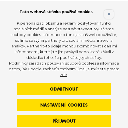
posilovny, jenom se stroji, jsou pro mě přežitek, až
na pár výjimek. Specializuji se na kvalitu pohybu.
Tato webová stránka používá cookies
×
Chci, aby mí klienti měli záruku, že je neučím cvik, ale
K personalizaci obsahu a reklam, poskytování funkcí
pohyb, tak, aby jejich tělo fungovalo. Naučené cviky
sociálních médií a analýze naší návštěvnosti využíváme
a neznalost anatomie a biomechaniky pohybu
soubory cookies. Informace o tom, jak náš web používáte,
u trenérů mě dokáže znepokojit. Dnes si spoustu lidí
sdílíme se svými partnery pro sociální média, inzerci a
udělá kurz a myslí si, že může trénovat s lidmi,
analýzy. Partneři tyto údaje mohou zkombinovat s dalšími
informacemi, které jste jim poskytli nebo které získali v
protože je to trend. Pak si někdy říkám, že povolání
důsledku toho, že používáte jejich služby.
trenér je “sprosté slovo”, a proto je potřeba se zcela
Podmínky
zásadách používání souborů cookies
a informace
odlišit a dělat to jinak, správně.
o tom, jak Google zachází s osobními údaji, si můžete přečíst
zde
.
Co vás na tom nejvíce baví?
ODMÍTNOUT
Nejvíce mě baví pomáhat lidem. Cítím svou práci
jako poslání. Zlepšit pohybové schopnosti daného
NASTAVENÍ COOKIES
klienta, ať je to člověk, který je na začátku a rozhodl
se začít, nebo je to profi sportovec. Mám ráda výzvy,
PŘIJMOUT
neustálé vzdělávání sama sebe a předávání