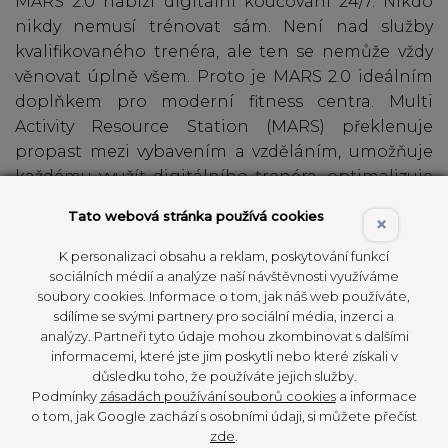
MARS 2.0 nabízí digitální koučování 24/7. Nikdo
nikdy nemusí trénovat sám. Není nad služby
kvalifikovaného trenéra, ale ten se nemůže vždy
věnovat úplně všem. Proto je MARS 2.0 ideálním
doplňkem pro moderní fitness centra. Multi
Activity Resource Station (MARS) překlenuje
propast mezi vybavením a vzděláním, umožňuje
každému využít digitálního trenéra, optimalizuje
dostupnost školení, bezpečnost a efektivitu
Tato webová stránka používá cookies
×
pro každého a při každé návštěvě.
K personalizaci obsahu a reklam, poskytování funkcí
sociálních médií a analýze naší návštěvnosti využíváme
soubory cookies. Informace o tom, jak náš web používáte,
sdílíme se svými partnery pro sociální média, inzerci a
analýzy. Partneři tyto údaje mohou zkombinovat s dalšími
informacemi, které jste jim poskytli nebo které získali v
důsledku toho, že používáte jejich služby.
Podmínky
zásadách používání souborů cookies
a informace
o tom, jak Google zachází s osobními údaji, si můžete přečíst
zde
.