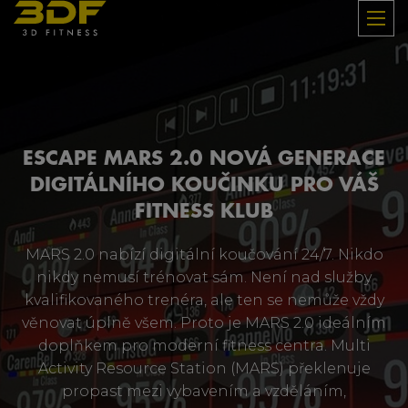
ESCAPE MARS 2.0 NOVÁ GENERACE
DIGITÁLNÍHO KOUČINKU PRO VÁŠ
FITNESS KLUB
MARS 2.0 nabízí digitální koučování 24/7. Nikdo
nikdy nemusí trénovat sám. Není nad služby
kvalifikovaného trenéra, ale ten se nemůže vždy
věnovat úplně všem. Proto je MARS 2.0 ideálním
doplňkem pro moderní fitness centra. Multi
Activity Resource Station (MARS) překlenuje
propast mezi vybavením a vzděláním,