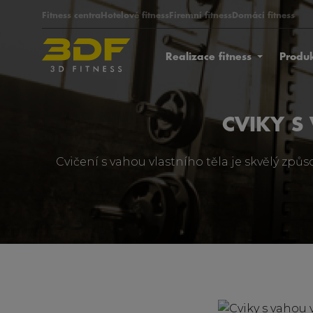
Fitness centra
Hotelové fitness
Firemní fitness
Domácí fitness
Realizace fitness
Produ
CVIKY S
Cvičení s vahou vlastního těla je skvělý způs