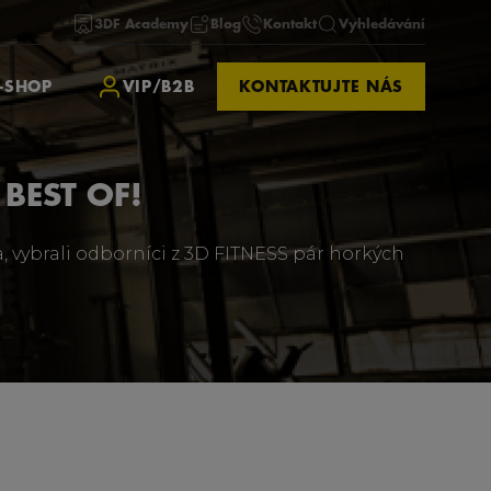
3DF Academy
Blog
Kontakt
Vyhledávání
-SHOP
VIP/B2B
KONTAKTUJTE NÁS
BEST OF!
ta, vybrali odborníci z 3D FITNESS pár horkých