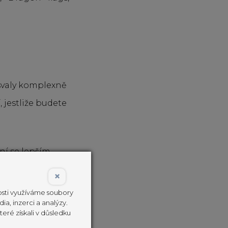
 svaly komplexně
 jestliže budete
ní se lepším
×
ením a vlastním
nosti využíváme soubory
ia, inzerci a analýzy.
eré získali v důsledku
X
nebo
Gun-ex.