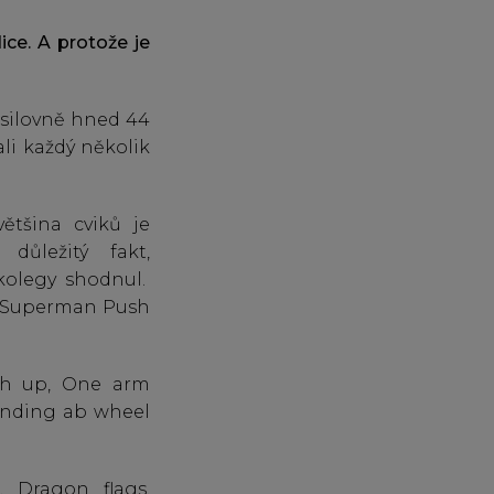
ice. A protože je
osilovně hned 44
li každý několik
ětšina cviků je
důležitý fakt,
kolegy shodnul.
 a Superman Push
ush up, One arm
tanding ab wheel
 Dragon flags,