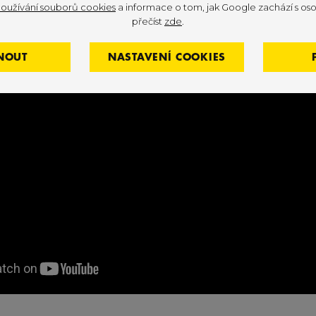
oužívání souborů cookies
a informace o tom, jak Google zachází s oso
přečíst
zde
.
NOUT
NASTAVENÍ COOKIES