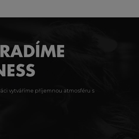
ORADÍME
NESS
ráci vytváříme příjemnou atmosféru s