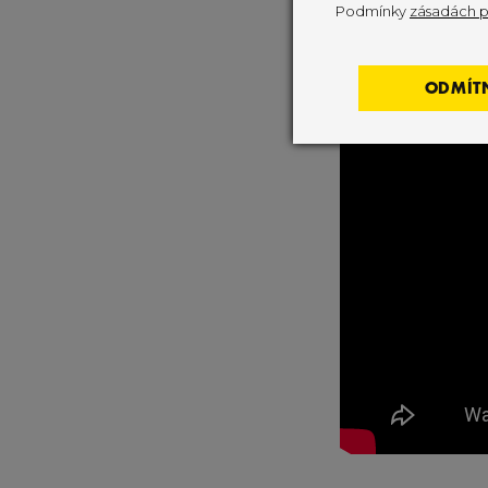
Podmínky
zásadách p
ODMÍT