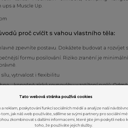
 ups a Muscle Up.
vodů proč cvičit s vahou vlastního těla:
lavně zpevníte postavu. Dokážete budovat a rozvíjet
ečnější formu posilování. Riziko zranění je minimální,
právně.
ílu, vytrvalost i flexibilitu
chne – konečně získá rovnováhu v zatížení svalů. Odmě
e k odbourání bolesti zad, hlavy apod.
Tato webová stránka používá cookies
 náročné na pomůcky. Vystačíte si s pohodlným obleč
 a reklam, poskytování funkcí sociálních médií a analýze naší návštěv
tom, jak náš web používáte, sdílíme se svými partnery pro sociální méd
ohou zkombinovat s dalšími informacemi, které jste jim poskytli nebo kt
vičení s vahou vlasntího těla skvěle využijete i náčiní
TR
toho, že používáte jejich služby.