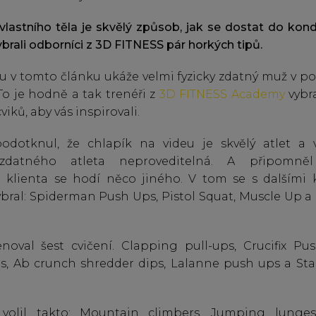
vlastního těla je skvělý způsob, jak se dostat do kond
ybrali odborníci z 3D FITNESS pár horkých tipů.
u v tomto článku ukáže velmi fyzicky zdatný muž v p
 To je hodně a tak trenéři z
3D FITNESS Academy
vybra
iků, aby vás inspirovali.
dotknul, že chlapík na videu je skvělý atlet a v
datného atleta neproveditelná. A připomněl 
 klienta se hodí něco jiného. V tom se s dalšími 
bral: Spiderman Push Ups, Pistol Squat, Muscle Up
oval šest cvičení. Clapping pull-ups, Crucifix P
ts, Ab crunch shredder dips, Lalanne push ups a S
volil takto: Mountain climbers, Jumping lunges,