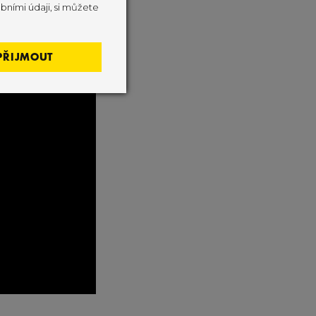
bními údaji, si můžete
PŘIJMOUT