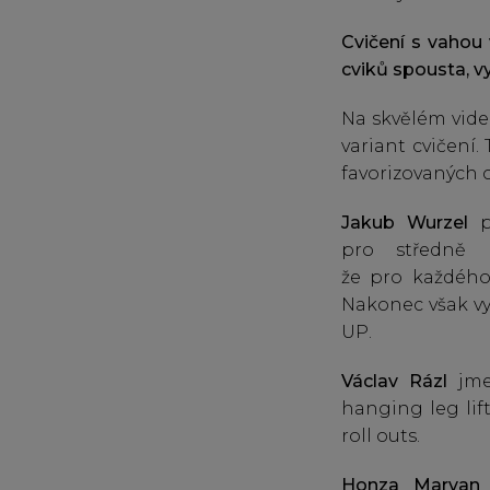
Cvičení s vahou 
cviků spousta, v
Na skvělém vide
variant cvičení.
favorizovaných cv
Jakub Wurzel
po
pro středně z
že pro každého
Nakonec však vy
UP.
Václav Rázl
jmen
hanging leg lif
roll outs.
Honza Marvan