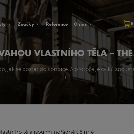
E
kty
Značky
Reference
O nás
 VAHOU VLASTNÍHO TĚLA – THE 
ob, jak se dostat do kondice. A protože je cviků spous
tipů.