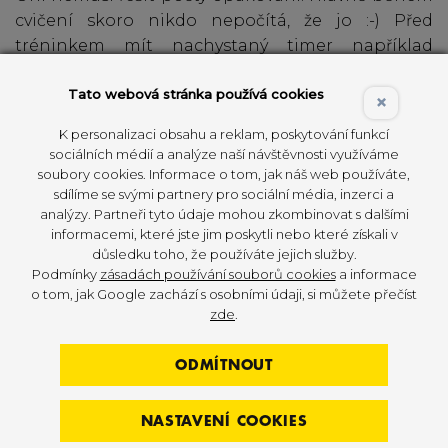
cvičení skoro nikdo nepočítá, že jo :-) Před
tréninkem mít nachystaný timer například
v aplikaci Seconds, Vám pomůže mít lekci lépe
připravenou a budete dobrými manažery času
Tato webová stránka používá cookies
×
i tréninku. Obzvláště venkovní lekce mají
K personalizaci obsahu a reklam, poskytování funkcí
tendenci nějak rychleji utíkat. Tak ať nekoukáte,
sociálních médií a analýze naší návštěvnosti využíváme
že jste vlastně nic nestihli.
soubory cookies. Informace o tom, jak náš web používáte,
sdílíme se svými partnery pro sociální média, inzerci a
analýzy. Partneři tyto údaje mohou zkombinovat s dalšími
informacemi, které jste jim poskytli nebo které získali v
důsledku toho, že používáte jejich služby.
Podmínky
zásadách používání souborů cookies
a informace
o tom, jak Google zachází s osobními údaji, si můžete přečíst
zde
.
ODMÍTNOUT
NASTAVENÍ COOKIES