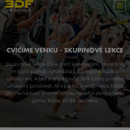
CVIČÍME VENKU - SKUPINOVÉ LEKCE
Skupinové lekce stále patří k aktivitám, které lidé,
milující pohyb, vyhledávají. Energie a hudba
udělají své. A teď si představte, že k tomu přidáte
venkovní prostředí. Ať v parku, u vody nebo třeba
jen na nádvoří či vnitrobloku Vašeho oblíbeného
gymu. Krása střídá nádheru.