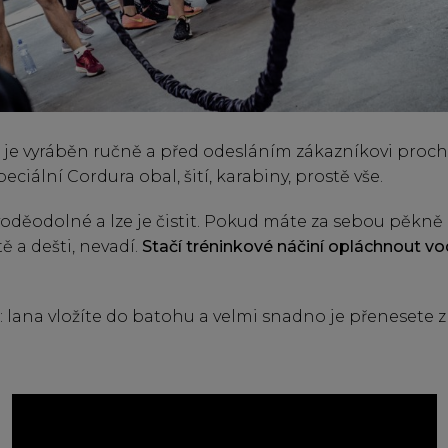
k je vyráběn ručně a před odesláním zákazníkovi proc
peciální Cordura obal, šití, karabiny, prostě vše.
voděodolné a lze je čistit. Pokud máte za sebou pěkně
 a dešti, nevadí.
Stačí tréninkové náčiní opláchnout v
lana vložíte do batohu a velmi snadno je přenesete z