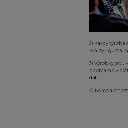
2) Každý výrobe
kvality - guma, s
3) Výrobky jsou 
bootcamp v blátě
dál.
4) Kompaktnost: 