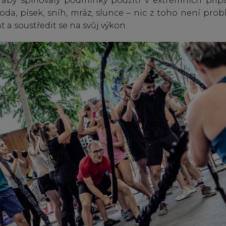
 aby splňovaly podmínky použití v extrémních příp
oda, písek, sníh, mráz, slunce – nic z toho není pro
t a soustředit se na svůj výkon.