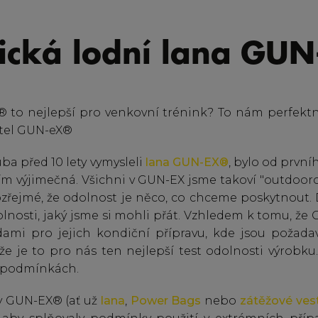
tická lodní lana GU
® to nejlepší pro venkovní trénink? To nám perfekt
atel GUN-eX®
uba před 10 lety vymysleli
lana GUN-EX®
, bylo od prvn
m výjimečná. Všichni v GUN-EX jsme takoví "outdoorov
zřejmé, že odolnost je něco, co chceme poskytnout. 
olnosti, jaký jsme si mohli přát. Vzhledem k tomu, že G
ami pro jejich kondiční přípravu, kde jsou požada
 že je to pro nás ten nejlepší test odolnosti výrobku
h podmínkách.
y GUN-EX® (ať už
lana
,
Power Bags
nebo
zátěžové ves