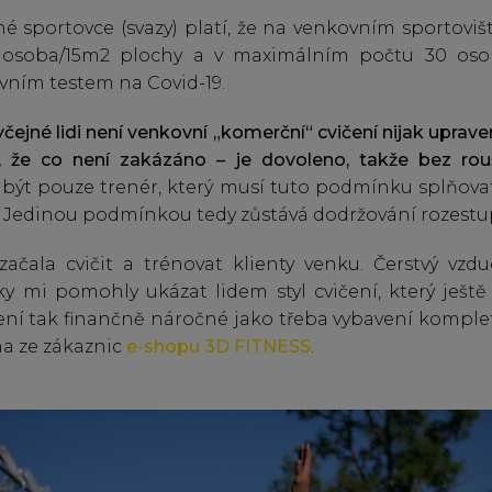
é sportovce (svazy) platí, že na venkovním sportoviš
 osoba/15m2 plochy a v maximálním počtu 30 osob
vním testem na Covid-19.
ejné lidi není venkovní „komerční“ cvičení nijak uprav
k, že co není zakázáno – je dovoleno, takže bez ro
 být pouze trenér, který musí tuto podmínku splňova
. Jedinou podmínkou tedy zůstává dodržování rozestu
začala cvičit a trénovat klienty venku. Čerstvý vzd
 mi pomohly ukázat lidem styl cvičení, který ještě 
ení tak finančně náročné jako třeba vybavení kompl
dna ze zákaznic
e-shopu 3D FITNESS
.