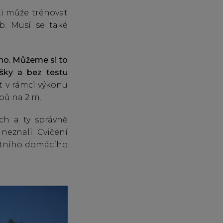
ti může trénovat
. Musí se také
eno. Můžeme si to
ušky a bez testu
t v rámci výkonu
pů na 2 m.
uch a ty správně
neznali. Cvičení
etního domácího