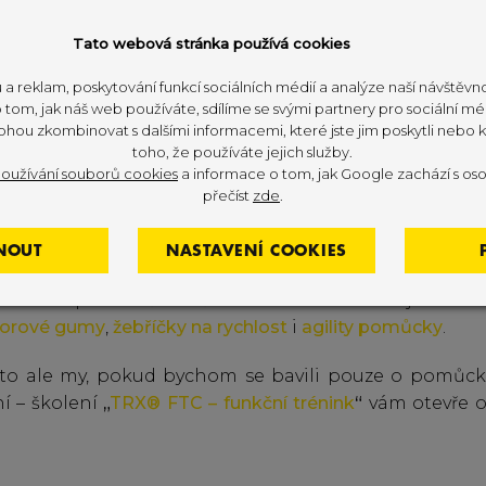
Tato webová stránka používá cookies
 a reklam, poskytování funkcí sociálních médií a analýze naší návštěv
Funkční trénink
tom, jak náš web používáte, sdílíme se svými partnery pro sociální méd
ohou zkombinovat s dalšími informacemi, které jste jim poskytli nebo kt
toho, že používáte jejich služby.
oužívání souborů cookies
a informace o tom, jak Google zachází s oso
k je oblíbenou formou cvičení už pěknou řadu let a
přečíst
zde
.
 nejlepších a nejkvalitnějších
funkčních pomůcek
n
nál TRX®
- kompletní fitness centrum v jednom pytl
NOUT
NASTAVENÍ COOKIES
tému
dokážete perfektně procvičit celé tělo, posílit c
evnit v podstatě k čemukoliv. Venku najdou sv
orové gumy
,
žebříčky na rychlost
i
agility pomůcky
.
to ale my, pokud bychom se bavili pouze o pomůck
í – školení
„
TRX® FTC – funkční trénink
“
vám otevře o