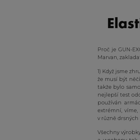
Elas
Proč je GUN-EX
Marvan, zaklad
1) Když jsme zhr
že musí být něčí
takže bylo samo
nejlepší test od
používán armád
extrémní, víme,
v různě drsnýc
Všechny výrobk