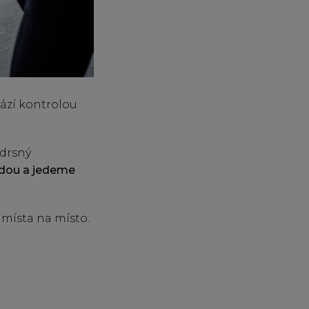
hází kontrolou
 drsný
odou a jedeme
 místa na místo.