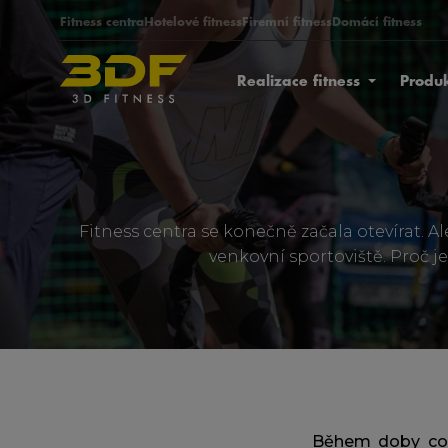
Fitness centra
Hotelové fitness
Firemní fitness
Domácí fitness
Realizace fitness
Produ
Fitness centra se konečně začala otevírat. A
venkovní sportoviště. Proč je
Během doby covi