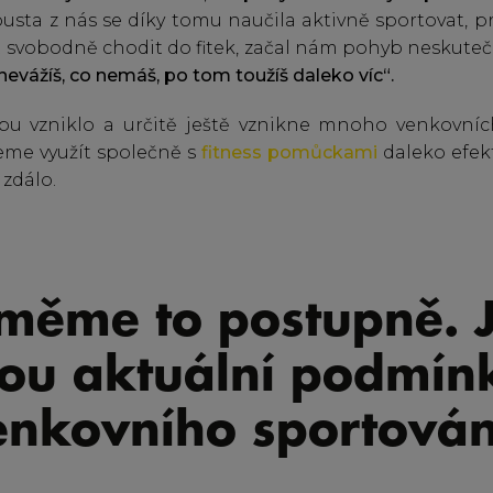
usta z nás se díky tomu naučila aktivně sportovat, p
svobodně chodit do fitek, začal nám pohyb neskute
nevážíš, co nemáš, po tom toužíš daleko víc“.
bu vzniklo a určitě ještě vznikne mnoho venkovní
žeme využít společně s
fitness pomůckami
daleko efekt
zdálo.
měme to postupně. 
sou aktuální podmín
enkovního sportován