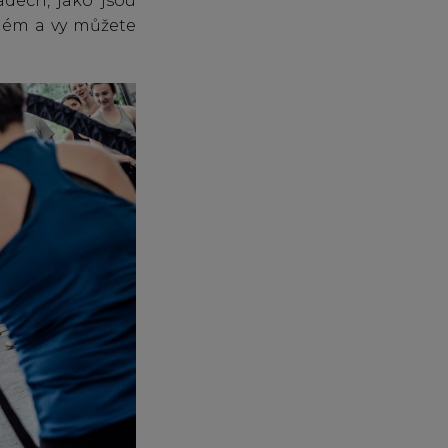
adech, jako jsou
blém a vy můžete