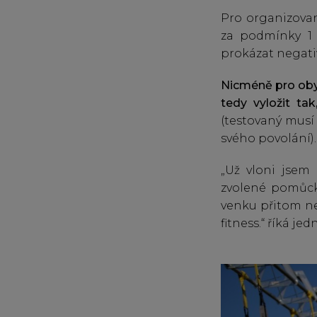
Pro organizovan
za podmínky 1
prokázat negati
Nicméně pro obyč
tedy vyložit ta
(testovaný musí
svého povolání)
„Už vloni jsem 
zvolené pomůcky
venku přitom n
fitness.“ říká je