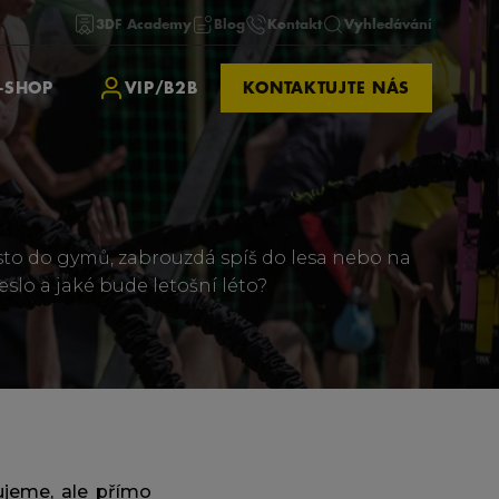
3DF Academy
Blog
Kontakt
Vyhledávání
-SHOP
VIP/B2B
KONTAKTUJTE NÁS
místo do gymů, zabrouzdá spíš do lesa nebo na
eslo a jaké bude letošní léto?
ujeme, ale přímo