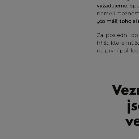
vyžadujeme.
Spo
neměli možnost 
„co máš, toho si 
Za poslední do
hřišť, které mů
na první pohled 
Vez
j
v