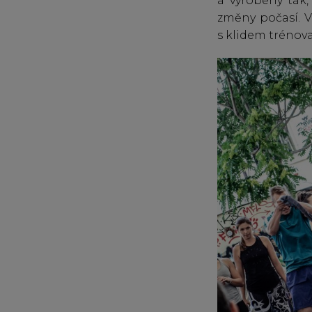
a vyrobeny tak,
změny počasí. V
s klidem trénova