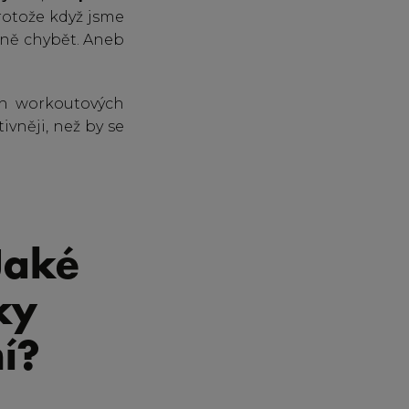
rotože když jsme
čně chybět. Aneb
ch workoutových
ivněji, než by se
Jaké
ky
í?