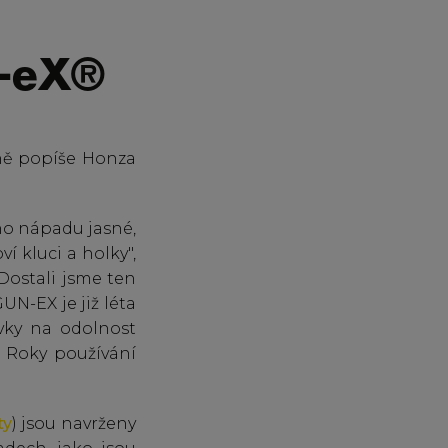
N-eX®
ně popíše Honza
ího nápadu jasné,
í kluci a holky",
Dostali jsme ten
UN-EX je již léta
vky na odolnost
. Roky používání
ty
) jsou navrženy