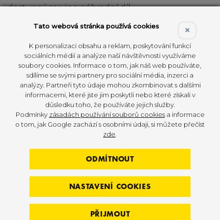
dostupný servis a náhradní díly,
Tato webová stránka používá cookies
×
rozumnou pořizovací cenu.
K personalizaci obsahu a reklam, poskytování funkcí
Právě na těchto principech staví značka SPIRIT
sociálních médií a analýze naší návštěvnosti využíváme
Fitness, která působí na trhu již od roku 1983.
soubory cookies. Informace o tom, jak náš web používáte,
sdílíme se svými partnery pro sociální média, inzerci a
analýzy. Partneři tyto údaje mohou zkombinovat s dalšími
informacemi, které jste jim poskytli nebo které získali v
důsledku toho, že používáte jejich služby.
Podmínky
zásadách používání souborů cookies
a informace
o tom, jak Google zachází s osobními údaji, si můžete přečíst
zde
.
ODMÍTNOUT
NASTAVENÍ COOKIES
PŘIJMOUT