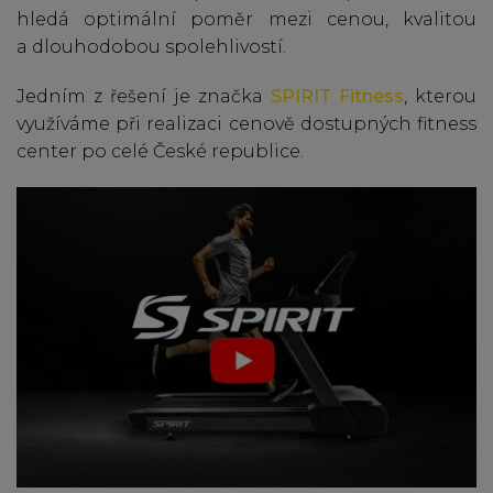
hledá optimální poměr mezi cenou, kvalitou
a dlouhodobou spolehlivostí.
Jedním z řešení je značka
SPIRIT Fitness
, kterou
využíváme při realizaci cenově dostupných fitness
center po celé České republice.