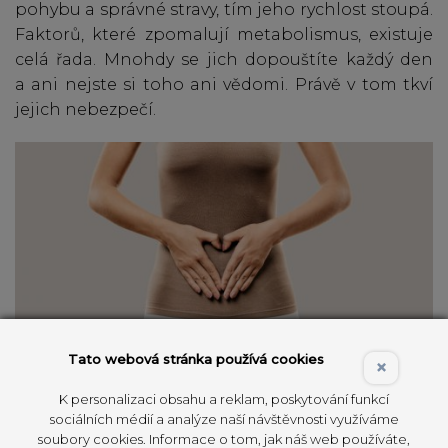
pohybu a správné stravy, tím jeho rychlost stoupá.
Faktorů, které zpomalují metabolismus, existuje
celá řada. Mnohdy se jich dopouštíte každý den
a ani nejste si toho ani vědomi. Právě v tom tkví
jejich nebezpečí.
Tato webová stránka používá cookies
×
K personalizaci obsahu a reklam, poskytování funkcí
sociálních médií a analýze naší návštěvnosti využíváme
Co tedy zpomaluje metabolismus?
soubory cookies. Informace o tom, jak náš web používáte,