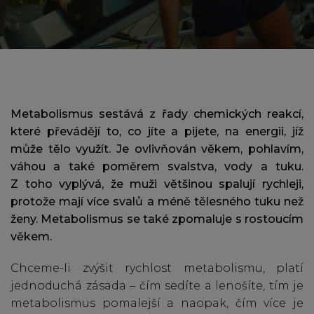
Metabolismus sestává z řady chemických reakcí,
které převádějí to, co jíte a pijete, na energii, jíž
může tělo využít. Je ovlivňován věkem, pohlavím,
váhou a také poměrem svalstva, vody a tuku.
Z toho vyplývá, že muži většinou spalují rychleji,
protože mají více svalů a méně tělesného tuku než
ženy. Metabolismus se také zpomaluje s rostoucím
věkem.
Chceme-li zvýšit rychlost metabolismu, platí
jednoduchá zásada – čím sedíte a lenošíte, tím je
metabolismus pomalejší a naopak, čím více je