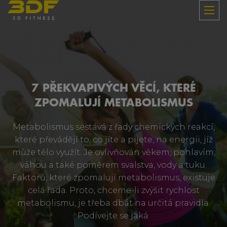
7 PŘEKVAPIVÝCH VĚCÍ, KTERÉ
ZPOMALUJÍ METABOLISMUS
Metabolismus sestává z řady chemických reakcí,
které převádějí to, co jíte a pijete, na energii, jíž
může tělo využít. Je ovlivňován věkem, pohlavím,
váhou a také poměrem svalstva, vody a tuku.
Faktorů, které zpomalují metabolismus, existuje
celá řada. Proto, chceme-li zvýšit rychlost
metabolismu, je třeba dbát na určitá pravidla.
Podívejte se jaká.