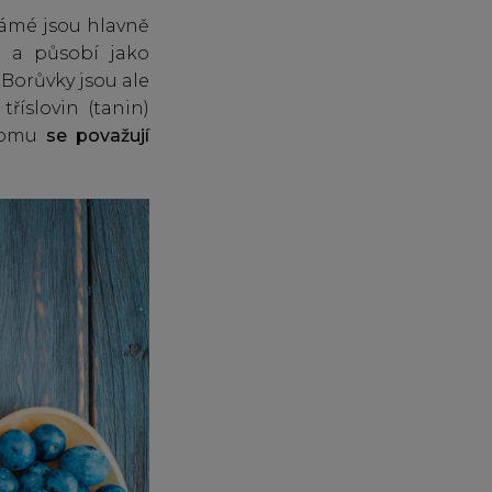
námé jsou hlavně
m a působí jako
Borůvky jsou ale
říslovin (tanin)
 tomu
se
považují