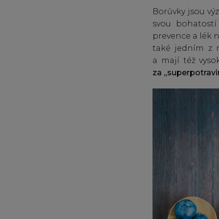
Borůvky jsou vý
svou bohatostí
prevence a lék 
také jedním z n
a mají též vyso
za „superpotravi