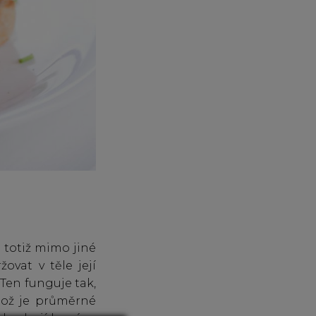
o totiž mimo jiné
vat v těle její
. Ten funguje tak,
Což je průměrné