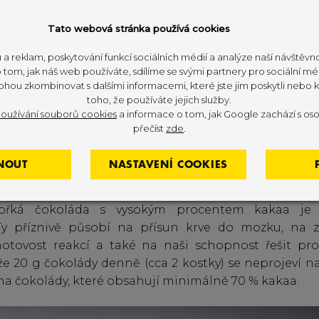
zy v jednom banánu. Štěstí nebo náhoda? Mimo jiné 
tví draslíku, dále pak hořčík, vápník, menší množstv
Tato webová stránka používá cookies
aminů jsou přítomny zejména vitaminy řady B, prov
nu C.
 a reklam, poskytování funkcí sociálních médií a analýze naší návštěv
tom, jak náš web používáte, sdílíme se svými partnery pro sociální méd
ohou zkombinovat s dalšími informacemi, které jste jim poskytli nebo kt
 čokoláda
toho, že používáte jejich služby.
oužívání souborů cookies
a informace o tom, jak Google zachází s oso
přečíst
zde
.
áda je
bohatým zdrojem antioxidantů a snižuje
ích onemocnění
. Při její konzumaci uvolňuje také náš
NOUT
NASTAVENÍ COOKIES
adu a poskytují pocit euforie. Je známé, že šťastní 
 ve srovnání s těmi, kteří jsou stresovaní, unaven
 Hořká čokoláda s vysokým procentem kakaa je
 Ty příznivě působí na přísun krve do mozku, na z
otovost reakcí a také na naši schopnost řešit pro
 že 20 g čokolády denně (cca 2 kostky) se neprojeví na
na čokolády, které obsahují minimálně 70 % kakaa.