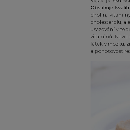
Vejce je skute
Obsahuje kvalitn
cholin, vitamin
cholesterolu, al
usazování v tep
vitaminů. Navíc
látek v mozku, 
a pohotovost rea