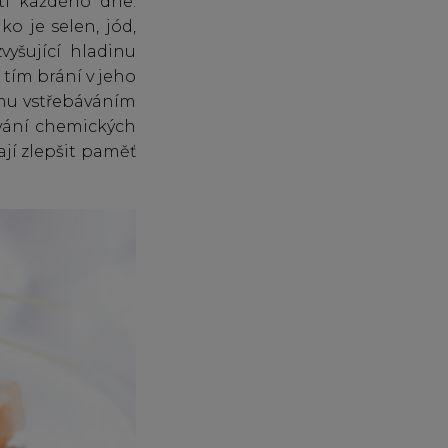
tí každého dne.
ko je selen, jód,
vyšující hladinu
 tím brání v jeho
ímu vstřebáváním
ování chemických
jí zlepšit paměť