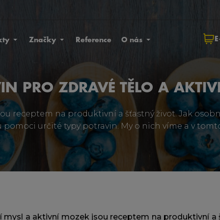
E
kty
Značky
Reference
O nás
IN PRO ZDRAVÉ TĚLO A AKTI
sou receptem na produktivní a šťastný život. Jak osobní,
moci určité typy potravin. My o nich víme a v tomt
ží mysl a aktivní mozek jsou receptem na produktivní a š