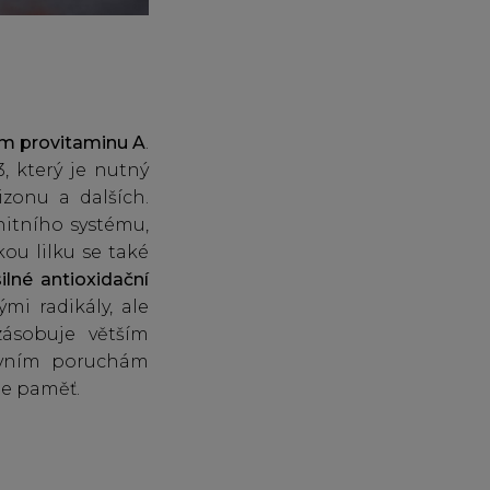
m provitaminu A
.
, který je nutný
zonu a dalších.
nitního systému,
ou lilku se také
silné antioxidační
i radikály, ale
zásobuje větším
evním poruchám
je paměť.