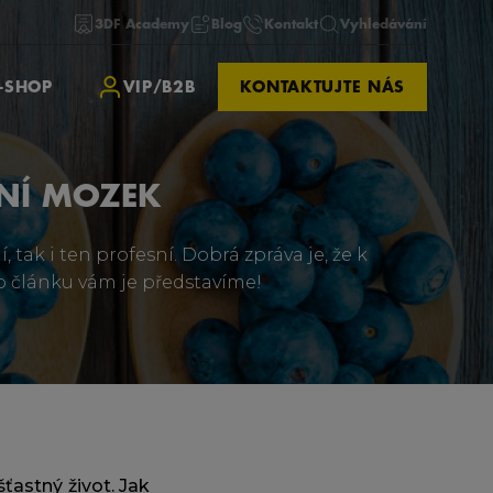
3DF Academy
Blog
Kontakt
Vyhledávání
-SHOP
VIP/B2B
KONTAKTUJTE NÁS
VNÍ MOZEK
 tak i ten profesní. Dobrá zpráva je, že k
o článku vám je představíme!
ťastný život. Jak