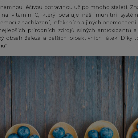
znamnou léčivou potravinou už po mnoho staletí. Z
 na vitamin C, který posiluje náš imunitní systé
nemocí z nachlazení, infekčních a jiných onemocnění. 
ejlepších přírodních zdrojů silných antioxidantů a t
ký obsah železa a dalších bioaktivních látek. Díky
nu“
.