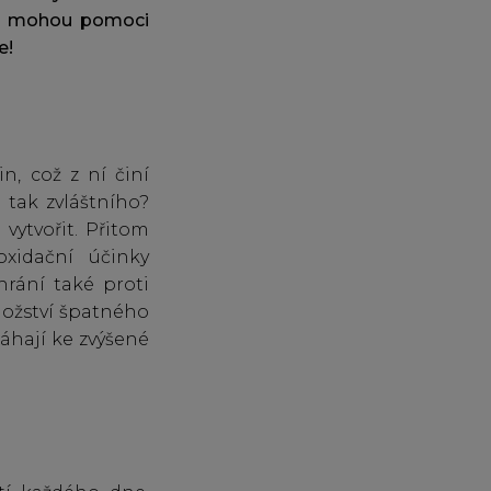
nám mohou pomoci
e!
, což z ní činí
 tak zvláštního?
vytvořit. Přitom
oxidační účinky
hrání také proti
nožství špatného
áhají ke zvýšené