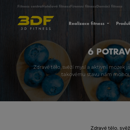
Fitness centra
Hotelové fitness
Firemní fitness
Domácí fitness
Realizace fitness
Produ
6 POTRAV
Zdravé tělo, svěží mysl a aktivní mozek j
takovému stavu nám mohou po
Zdravé tělo, svě