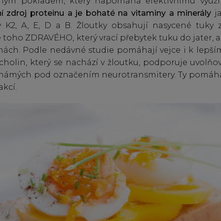
čným pokladem, který napomáhá efektivnímu využi
í zdroj proteinu a je bohaté na vitaminy a minerály
ja
y K2, A, E, D a B. Žloutky obsahují nasycené tuky z
e toho ZDRAVÉHO, který vrací přebytek tuku do jater, a
nách. Podle nedávné studie pomáhají vejce i k lepš
 cholin, který se nachází v žloutku, podporuje uvolň
známých pod označením neurotransmitery. Ty pomáha
kcí.