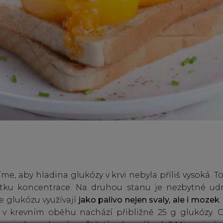
me, aby hladina glukózy v krvi nebyla příliš vysoká. T
tku koncentrace. Na druhou stanu je nezbytné udržo
že glukózu využívají
jako palivo nejen svaly, ale i mozek
e v krevním oběhu nachází přibližně 25 g glukózy. 