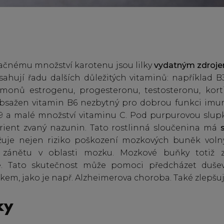
čnému množství karotenu jsou lilky
vydatným zdroje
hují řadu dalších důležitých vitaminů: například B3
monů estrogenu, progesteronu, testosteronu, korti
 obsažen vitamin B6 nezbytný pro dobrou funkci imu
9 a malé množství vitaminu C. Pod purpurovou slupk
rient zvaný nazunin. Tato rostlinná sloučenina má
uje nejen riziko poškození mozkových buněk volným
u zánětu v oblasti mozku. Mozkové buňky totiž 
e. Tato skutečnost může pomoci předcházet duš
ěkem, jako je např. Alzheimerova choroba. Také zlepšu
ky