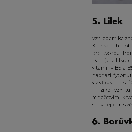
5. Lilek
Vzhledem ke zna
Kromě toho obsa
pro tvorbu hor
Dále je v lilku
vitaminy B5 a B
nachází fytonut
vlastnosti
a sniž
i riziko vznik
množstvím krv
souvisejícím s v
6. Borův