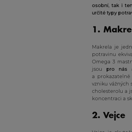
osobní, tak i t
určité typy potr
1. Makre
Makrela je jed
potravinu ekviv
Omega 3 mastné 
jsou
pro nás 
a prokazatelně 
vzniku vážných 
cholesterolu a 
koncentraci a sk
2. Vejce