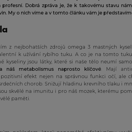
en profesní. Dobrá zpráva je, že k takovému stavu 
avin. My o nich víme a v tomto článku vám je představím
la
ním z nejbohatších zdrojů omega 3 mastných kyselin
alentní k užívání rybího tuku. A co je na tomto tuku
kyseliny jsou látky, které si naše tělo neumí samo 
a náš metabolismus naprosto klíčové
. Mají anti
pozitivní efekt nejen na správnou funkci očí, ale c
srdečních chorob. Snižují hladinu krevního tlaku i m
jsou skvělé na imunitu i pro náš mozek, kterému pom
vělé paměti.