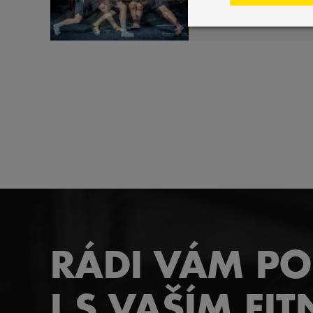
#
Akce 3DF
#
Life
RÁDI VÁM P
I S VAŠÍM FIT