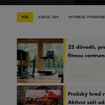
VŠE
#AKCE 3DF
#FITNESS VYBAVEN
22 důvodů, pro
fitness centrum
#
Akce 3DF
#
Fitn
#
Marketing
Pražský hrad r
Aktivní září od