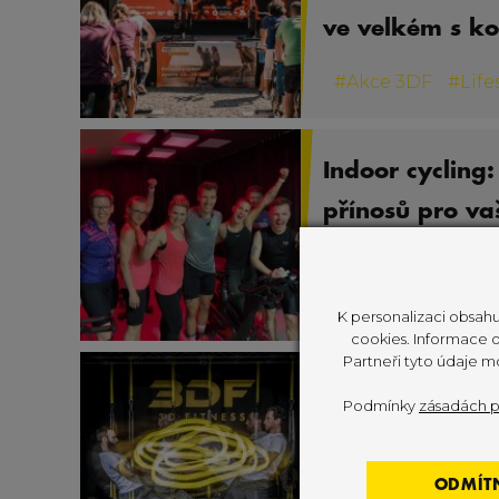
ve velkém s kol
#
Akce 3DF
#
Life
Indoor cycling:
přínosů pro va
#
Akce 3DF
#
Fitn
K personalizaci obsahu
cookies. Informace o 
Partneři tyto údaje m
Ti dva z 3DFA:
Podmínky
zásadách p
trenéry Jakub
a Filipem Rap
ODMÍT