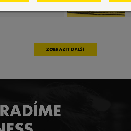
style
ZOBRAZIT DALŠÍ
ORADÍME
NESS