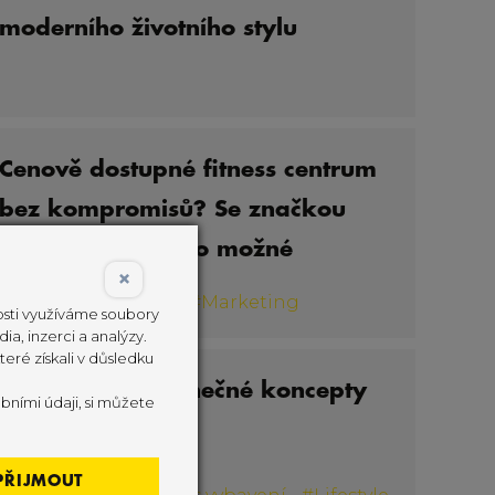
moderního životního stylu
Cenově dostupné fitness centrum
bez kompromisů? Se značkou
SPIRIT Fitness je to možné
×
#
Fitness vybavení
#
Marketing
nosti využíváme soubory
ia, inzerci a analýzy.
eré získali v důsledku
PŘED & PO: Jedinečné koncepty
bními údaji, si můžete
fitness
PŘIJMOUT