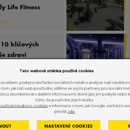
y Life Fitness
style
 10 klíčových
še zdraví
Tato webová stránka používá cookies
ess vybavení
#
Lifestyle
 a reklam, poskytování funkcí sociálních médií a analýze naší návštěv
tom, jak náš web používáte, sdílíme se svými partnery pro sociální méd
ohou zkombinovat s dalšími informacemi, které jste jim poskytli nebo kt
toho, že používáte jejich služby.
 Rozhovor s master
oužívání souborů cookies
a informace o tom, jak Google zachází s oso
přečíst
zde
.
em Wurzelem
topulosem
NOUT
NASTAVENÍ COOKIES