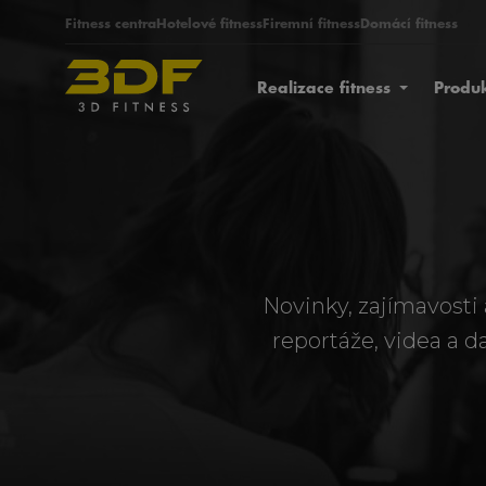
Fitness centra
Hotelové fitness
Firemní fitness
Domácí fitness
Realizace fitness
Produ
Novinky, zajímavosti 
reportáže, videa a d