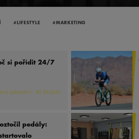
Í
#LIFESTYLE
#MARKETING
č si pořídit 24/7
ess vybavení
#
Lifestyle
oztočil pedály:
startovalo