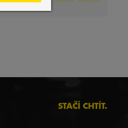
#
Akce 3DF
#
Fitness vybavení
#
Lifestyle
#
Marketing
STAČÍ CHTÍT.