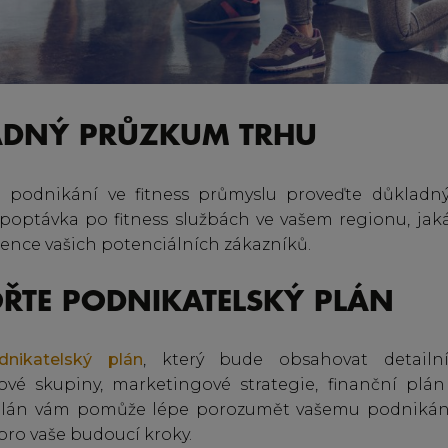
ADNÝ PRŮZKUM TRHU
 podnikání ve fitness průmyslu proveďte důkladn
je poptávka po fitness službách ve vašem regionu, jak
rence vašich potenciálních zákazníků.
OŘTE PODNIKATELSKÝ PLÁN
dnikatelský plán
, který bude obsahovat detailní
ové skupiny, marketingové strategie, finanční plán
plán vám pomůže lépe porozumět vašemu podnikání
ro vaše budoucí kroky.