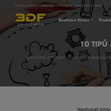
Fitness centra
Hotelové fitness
Firemní fitness
Domácí fitness
Realizace fitness
Produ
10 TIPŮ
Nachystali jsme pro vás několik doporuč
Nachystali jsme