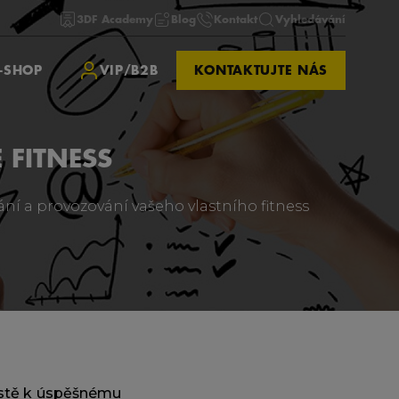
3DF Academy
Blog
Kontakt
Vyhledávání
-SHOP
VIP/B2B
KONTAKTUJTE NÁS
 FITNESS
í a provozování vašeho vlastního fitness
estě k úspěšnému