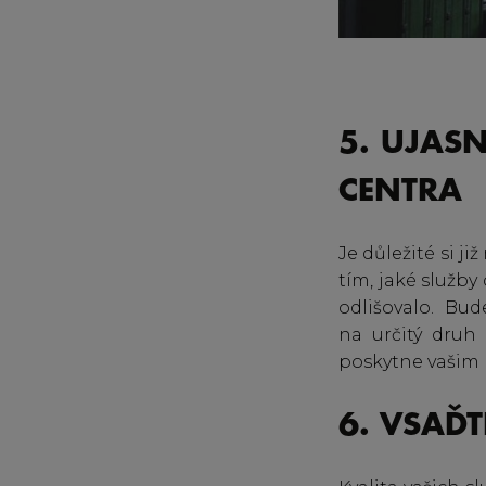
5. UJASN
CENTRA
Je důležité si ji
tím, jaké služb
odlišovalo. Bu
na určitý druh 
poskytne vašim 
6. VSAĎT