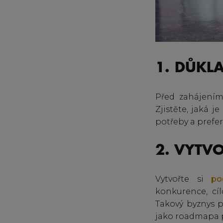
1. DŮKL
Před zahájením
Zjistěte, jaká 
potřeby a prefe
2. VYTV
Vytvořte si
po
konkurence, cíl
Takový byznys 
jako roadmapa p