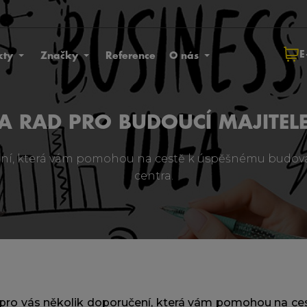
E
kty
Značky
Reference
O nás
 A RAD PRO BUDOUCÍ MAJITELE
ení, která vám pomohou na cestě k úspěšnému budován
centra.
 pro vás několik doporučení, která vám pomohou na c