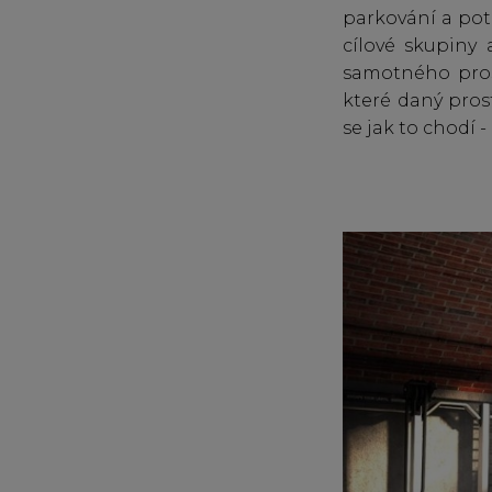
parkování a pot
cílové skupiny 
samotného prost
které daný pros
se jak to chodí -