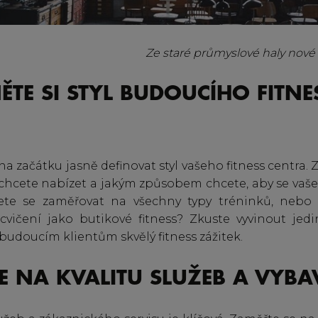
Ze staré průmyslové haly nové at
ĚTE SI STYL BUDOUCÍHO FITNE
ž na začátku jasně definovat styl vašeho fitness centra.
y chcete nabízet a jakým způsobem chcete, aby se vaše
dete se zaměřovat na všechny typy tréninků, nebo s
cvičení jako butikové fitness? Zkuste vyvinout jedin
budoucím klientům skvělý fitness zážitek.
E NA KVALITU SLUŽEB A VYBA