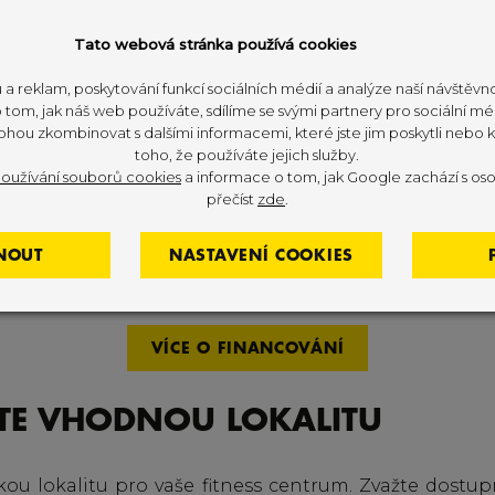
Tato webová stránka používá cookies
 a reklam, poskytování funkcí sociálních médií a analýze naší návštěv
NČNÍ PROSTŘEDKY
tom, jak náš web používáte, sdílíme se svými partnery pro sociální méd
ohou zkombinovat s dalšími informacemi, které jste jim poskytli nebo kt
toho, že používáte jejich služby.
oužívání souborů cookies
a informace o tom, jak Google zachází s oso
at potřebné finanční prostředky pro zahájení a provoz 
přečíst
zde
.
t o možnostech jako jsou investoři, crowdfundová
ě si promyslete finanční stránku podnikání a plánuj
NOUT
NASTAVENÍ COOKIES
ou. Pokud si jako partnera pro realizaci fitness c
využít jednu ze služeb, kterou je právě podpora finan
VÍCE O FINANCOVÁNÍ
RTE VHODNOU LOKALITU
kou lokalitu pro vaše fitness centrum. Zvažte dostupn