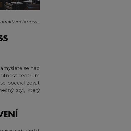
raktivní fitness...
SS
 Zamyslete se nad
 fitness centrum
e specializovat
ečný styl, který
VENÍ